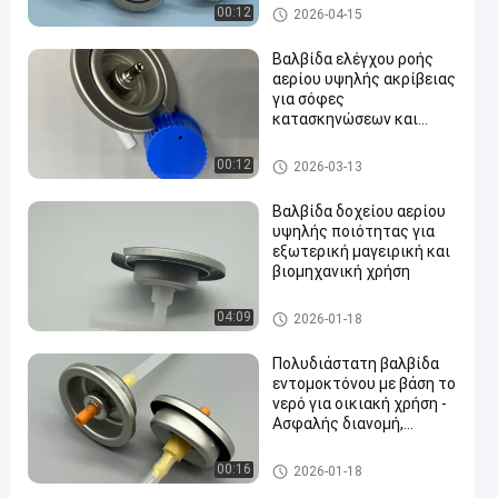
βαλβίδα κασετών αερίου βο
00:12
2026-04-15
υτανίου
Βαλβίδα ελέγχου ροής
αερίου υψηλής ακρίβειας
για σόφες
κατασκηνώσεων και
en
εξωτερικές κουζίνες
βαλβίδα κασετών αερίου βο
00:12
2026-03-13
υτανίου
Βαλβίδα δοχείου αερίου
υψηλής ποιότητας για
εξωτερική μαγειρική και
βιομηχανική χρήση
βαλβίδα κασετών αερίου βο
04:09
2026-01-18
υτανίου
Πολυδιάστατη βαλβίδα
εντομοκτόνου με βάση το
νερό για οικιακή χρήση -
Ασφαλής διανομή,
εύκολη λειτουργία
water alcohol based insecticid
00:16
2026-01-18
e valve