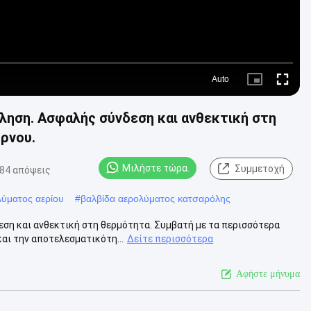
Auto
Picture-
Fullscre
in-
Picture
ληση. Ασφαλής σύνδεση και ανθεκτική στη
ρνου.
Μιλήστε τώρα.
Συμμετοχή
84 απόψεις
λύματος αερίου
#
βαλβίδα αερολύματος κατσαρόλης
ση και ανθεκτική στη θερμότητα. Συμβατή με τα περισσότερα
αι την αποτελεσματικότη...
Δείτε περισσότερα
Αφήστε μήνυμα