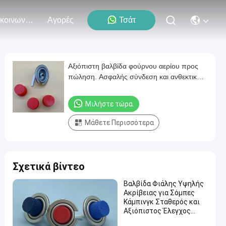
Επικοινωνήστε Μαζί Μας
Αγορές
Τσάτ
Αξιόπιστη βαλβίδα φούρνου αερίου προς
πώληση. Ασφαλής σύνδεση και ανθεκτική
στη θερμότητα. Συμβατή με τα
περισσότερα φούρνου.
Μιλήστε τώρα.
Μάθετε Περισσότερα
Σχετικά βίντεο
Βαλβίδα Φιάλης Υψηλής
Ακρίβειας για Σόμπες
Κάμπινγκ Σταθερός και
Αξιόπιστος Έλεγχος
Ροής