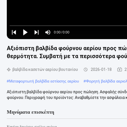
Loaded
:
0%
0:00
/
0:00
Play
Play
Play
Mute
Current
Duration
next
next
Αξιόπιστη βαλβίδα φούρνου αερίου προς πώ
Time
θερμότητα. Συμβατή με τα περισσότερα φού
βαλβίδα κασετών αερίου βουτανίου
2026-01-18
2
#
Μεταφορτωτή βαλβίδα εστίασης αερίου
#
Φορητή βαλβίδα αεριο
Αξιόπιστη βαλβίδα φούρνου αερίου προς πώληση. Ασφαλής σύνδε
φούρνου. Περιγραφή του προϊόντος: Αναβαθμίστε την ασφάλεια κ
Μηνύματα επισκέπτη
Κανένα δημόσιο σχόλιο ακόμα