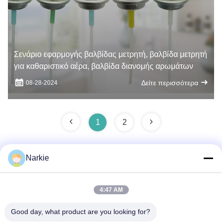
Σενάριο εφαρμογής βαλβίδας μετρητή, βαλβίδα μετρητή
για καθαριστικό αέρα, βαλβίδα διανομής αρωμάτων
Δείτε περισσότερα
08-28-2024
1
2
Narkie
Γρήγορη επικοινωνία
4:47 AM
Διεύθυνση
Good day, what product are you looking for?
Οδός Yingbin αριθ. 100, ζώνη οικονομικής και τεχνολογικής