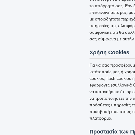
το απόρρητό σας. Εάν έ
επικοινωνήσετε μαζί μα
με οποιοδήποτε περιεχό
υπηρεσίες της πλατφόρμ
συμφωνείτε ότι θα συλλ
σας σύμφωνα με αυτήν 
Χρήση Cookies
Για να σας προσφέρουμε
ιστότοπούς μας ή χρησι
cookies, flash cookies
εφαρμογές (συλλογικά C
να κατανοήσετε ότι ορι
να τροποποιήσετε την α
πρόσθετες υπηρεσίες τ
πρόσβασή σας στους σχ
πλατφόρμα.
Προστασία των 