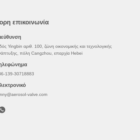
ορη επικοινωνία
ιεύθυνση
δός Yingbin αριθ. 100, ζώνη οικονομικής και τεχνολογικής
νάπτυξης, πόλη Cangzhou, επαρχία Hebei
ηλεφώνημα
86-139-30718883
λεκτρονικό
onny@aerosol-valve.com