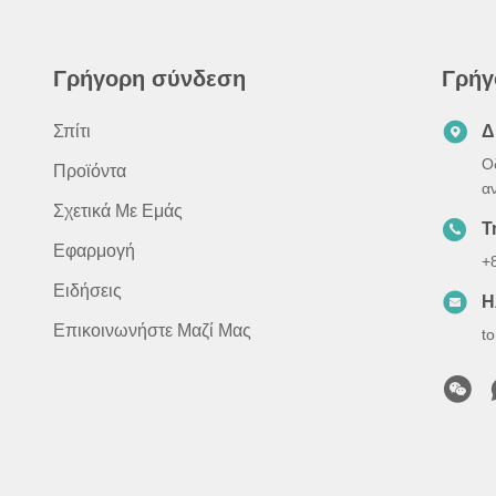
Γρήγορη σύνδεση
Γρήγ
Σπίτι
Δ
Ο
Προϊόντα
α
Σχετικά Με Εμάς
Τ
Εφαρμογή
+
Ειδήσεις
Η
Επικοινωνήστε Μαζί Μας
t