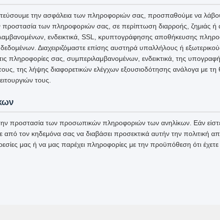
τεύσουμε την ασφάλεια των πληροφοριών σας, προσπαθούμε να λάβου
ην προστασία των πληροφοριών σας, σε περίπτωση διαρροής, ζημιάς ή
αμβανομένων, ενδεικτικά, SSL, κρυπτογράφησης αποθήκευσης πληρο
δεδομένων. Διαχειριζόμαστε επίσης αυστηρά υπαλλήλους ή εξωτερικο
στις πληροφορίες σας, συμπεριλαμβανομένων, ενδεικτικά, της υπογρα
 τους, της λήψης διαφορετικών ελέγχων εξουσιοδότησης ανάλογα με τη 
ιτουργιών τους.
κων
ην προστασία των προσωπικών πληροφοριών των ανηλίκων. Εάν είστε
ε από τον κηδεμόνα σας να διαβάσει προσεκτικά αυτήν την πολιτική α
ρεσίες μας ή να μας παρέχει πληροφορίες με την προϋπόθεση ότι έχετε