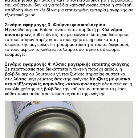
κατασκήνωσης
Η αντοχή και η αποτελεσματικότητα της βαλβίδας
την καθιστούν ιδανική για ταξίδια κατασκήνωσης.όπου η σταθερή
απόδοση είναι το κλειδί για μια επιτυχημένη εμπειρία μαγειρικής σε
εξωτερικό χώρο.
Σενάριο εφαρμογής 3: Φούρνοι φυσικού αερίου
Η βαλβίδα αερίου Butane είναι επίσης συμβατή με
Κύλινδροι
καυσαερίων
, καθιστώντας την μια ευέλικτη λύση για διάφορους
τύπους σόφων.παρέχοντας στους χρήστες ηρεμία κατά τη
διάρκεια της μαγειρικήςΗ προσαρμοστικότητα του σε διάφορους
τύπους αερίων το καθιστά πολύτιμο συστατικό σε διάφορες
εφαρμογές.
Σενάριο εφαρμογής 4: Λύσεις μαγειρικής έκτακτης ανάγκης
Σε περιπτώσεις που διακόπτεται η τακτική παροχή αερίου, η
βαλβίδα αερίου βουτανίου γίνεται ζωτικής σημασίας συστατικό
στις λύσεις μαγειρέματος έκτακτης ανάγκης.
Κουζίνες με φυσικό
αέριο
ή
Εξωτερικές καμινάδες κατασκήνωσης
Η αξιοπιστία και η
ευκολία χρήσης της βαλβίδας την καθιστούν απαραίτητο μέρος
κάθε συσκευασίας προετοιμασίας έκτακτης ανάγκης.