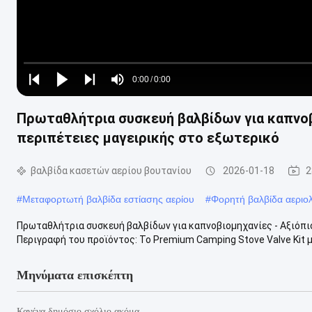
Loaded
:
0%
0:00
/
0:00
Play
Play
Play
Mute
Current
Duration
next
next
Πρωταθλήτρια συσκευή βαλβίδων για καπνοβι
Time
περιπέτειες μαγειρικής στο εξωτερικό
βαλβίδα κασετών αερίου βουτανίου
2026-01-18
2
#
Μεταφορτωτή βαλβίδα εστίασης αερίου
#
Φορητή βαλβίδα αεριο
Πρωταθλήτρια συσκευή βαλβίδων για καπνοβιομηχανίες - Αξιόπισ
Περιγραφή του προϊόντος: Το Premium Camping Stove Valve Kit μας
Μηνύματα επισκέπτη
Κανένα δημόσιο σχόλιο ακόμα