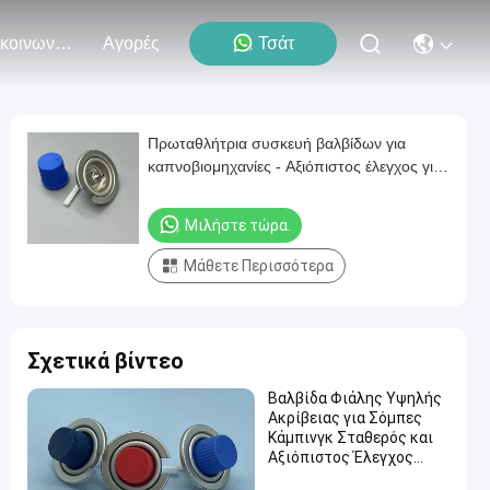
Επικοινωνήστε Μαζί Μας
Αγορές
Τσάτ
Πρωταθλήτρια συσκευή βαλβίδων για
καπνοβιομηχανίες - Αξιόπιστος έλεγχος για
περιπέτειες μαγειρικής στο εξωτερικό
Μιλήστε τώρα.
Μάθετε Περισσότερα
Σχετικά βίντεο
Βαλβίδα Φιάλης Υψηλής
Ακρίβειας για Σόμπες
Κάμπινγκ Σταθερός και
Αξιόπιστος Έλεγχος
Ροής