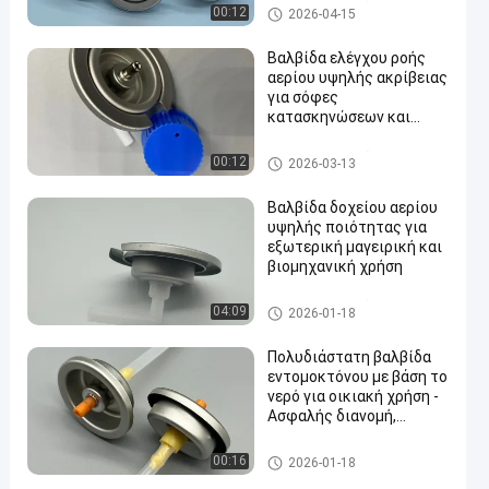
βαλβίδα κασετών αερίου βο
00:12
2026-04-15
υτανίου
Βαλβίδα ελέγχου ροής
αερίου υψηλής ακρίβειας
για σόφες
κατασκηνώσεων και
en
εξωτερικές κουζίνες
βαλβίδα κασετών αερίου βο
00:12
2026-03-13
υτανίου
Βαλβίδα δοχείου αερίου
υψηλής ποιότητας για
εξωτερική μαγειρική και
βιομηχανική χρήση
βαλβίδα κασετών αερίου βο
04:09
2026-01-18
υτανίου
Πολυδιάστατη βαλβίδα
εντομοκτόνου με βάση το
νερό για οικιακή χρήση -
Ασφαλής διανομή,
εύκολη λειτουργία
water alcohol based insecticid
00:16
2026-01-18
e valve