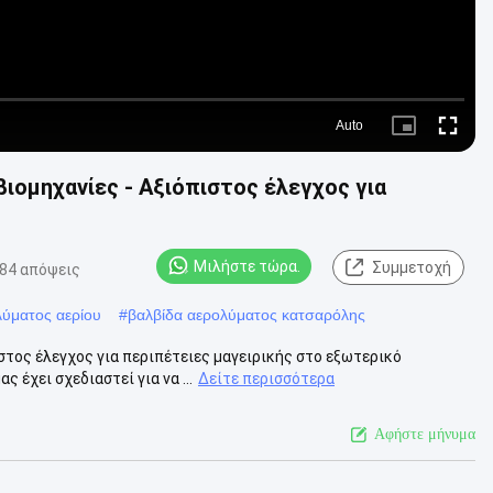
Auto
Picture-
Fullscre
in-
Picture
ομηχανίες - Αξιόπιστος έλεγχος για
Μιλήστε τώρα.
Συμμετοχή
84 απόψεις
λύματος αερίου
#
βαλβίδα αερολύματος κατσαρόλης
τος έλεγχος για περιπέτειες μαγειρικής στο εξωτερικό
 έχει σχεδιαστεί για να ...
Δείτε περισσότερα
Αφήστε μήνυμα