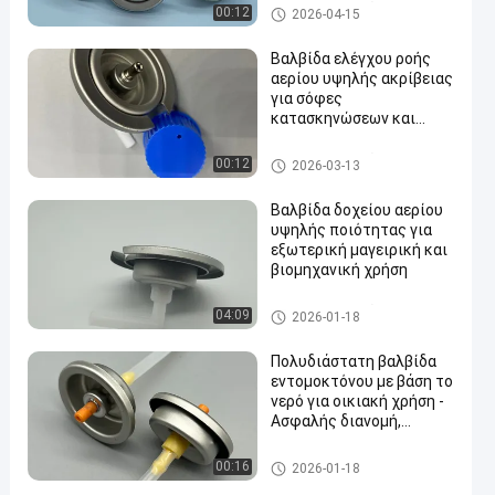
βαλβίδα κασετών αερίου βο
00:12
2026-04-15
υτανίου
Βαλβίδα ελέγχου ροής
αερίου υψηλής ακρίβειας
για σόφες
κατασκηνώσεων και
εξωτερικές κουζίνες
βαλβίδα κασετών αερίου βο
00:12
2026-03-13
υτανίου
Βαλβίδα δοχείου αερίου
υψηλής ποιότητας για
εξωτερική μαγειρική και
βιομηχανική χρήση
βαλβίδα κασετών αερίου βο
04:09
2026-01-18
υτανίου
Πολυδιάστατη βαλβίδα
εντομοκτόνου με βάση το
νερό για οικιακή χρήση -
Ασφαλής διανομή,
εύκολη λειτουργία
water alcohol based insecticid
00:16
2026-01-18
e valve