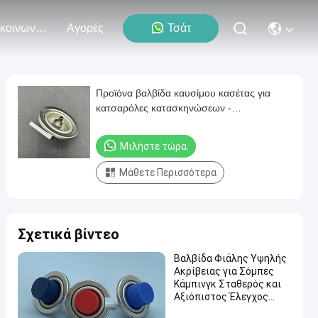
Επικοινωνήστε Μαζί Μας
Αγορές
Τσάτ
Προϊόνα βαλβίδα καυσίμου κασέτας για
κατσαρόλες κατασκηνώσεων -
Προδιαγραφή υψηλής πίεσης
Μιλήστε τώρα.
Μάθετε Περισσότερα
Σχετικά βίντεο
Βαλβίδα Φιάλης Υψηλής
Ακρίβειας για Σόμπες
Κάμπινγκ Σταθερός και
Αξιόπιστος Έλεγχος
Ροής