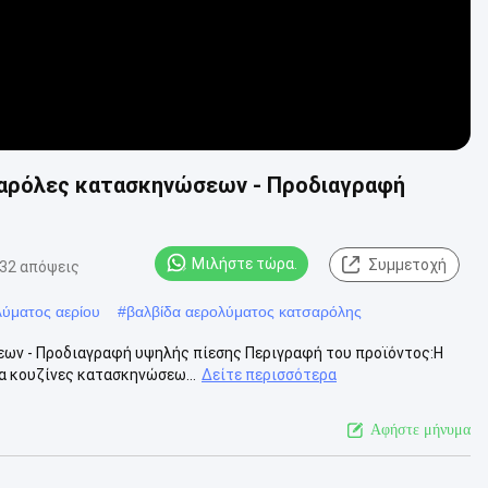
τσαρόλες κατασκηνώσεων - Προδιαγραφή
Μιλήστε τώρα.
Συμμετοχή
32 απόψεις
λύματος αερίου
#
βαλβίδα αερολύματος κατσαρόλης
εων - Προδιαγραφή υψηλής πίεσης Περιγραφή του προϊόντος:Η
α κουζίνες κατασκηνώσεω...
Δείτε περισσότερα
Αφήστε μήνυμα