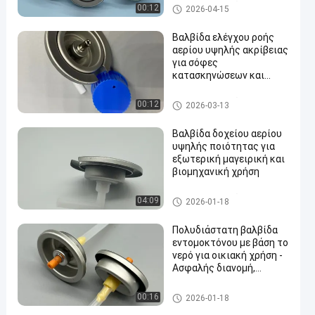
βαλβίδα κασετών αερίου βο
00:12
2026-04-15
υτανίου
Βαλβίδα ελέγχου ροής
αερίου υψηλής ακρίβειας
για σόφες
κατασκηνώσεων και
εξωτερικές κουζίνες
βαλβίδα κασετών αερίου βο
00:12
2026-03-13
υτανίου
Βαλβίδα δοχείου αερίου
υψηλής ποιότητας για
εξωτερική μαγειρική και
βιομηχανική χρήση
βαλβίδα κασετών αερίου βο
04:09
2026-01-18
υτανίου
Πολυδιάστατη βαλβίδα
εντομοκτόνου με βάση το
νερό για οικιακή χρήση -
Ασφαλής διανομή,
εύκολη λειτουργία
water alcohol based insecticid
00:16
2026-01-18
e valve