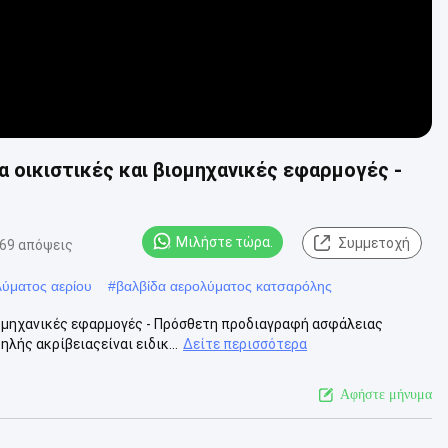
α οικιστικές και βιομηχανικές εφαρμογές -
Μιλήστε τώρα.
Συμμετοχή
69 απόψεις
λύματος αερίου
#
βαλβίδα αερολύματος κατσαρόλης
βιομηχανικές εφαρμογές - Πρόσθετη προδιαγραφή ασφάλειας
λής ακρίβειαςείναι ειδικ...
Δείτε περισσότερα
Αφήστε μήνυμα