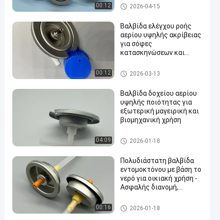
βαλβίδα κασετών αερίου βο
00:12
2026-04-15
υτανίου
Βαλβίδα ελέγχου ροής
αερίου υψηλής ακρίβειας
για σόφες
κατασκηνώσεων και
εξωτερικές κουζίνες
βαλβίδα κασετών αερίου βο
00:12
2026-03-13
υτανίου
Βαλβίδα δοχείου αερίου
υψηλής ποιότητας για
εξωτερική μαγειρική και
βιομηχανική χρήση
βαλβίδα κασετών αερίου βο
04:09
2026-01-18
υτανίου
Πολυδιάστατη βαλβίδα
εντομοκτόνου με βάση το
νερό για οικιακή χρήση -
Ασφαλής διανομή,
εύκολη λειτουργία
water alcohol based insecticid
00:16
2026-01-18
e valve