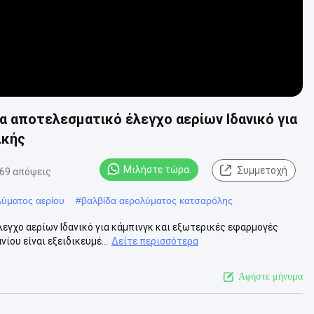
α αποτελεσματικό έλεγχο αερίων Ιδανικό για
ικής
Μιλήστε τώρα.
Συμμετοχή
69 απόψεις
λύματος αερίου
#
βαλβίδα αερολύματος κατσαρόλης
εγχο αερίων Ιδανικό για κάμπινγκ και εξωτερικές εφαρμογές
ου είναι εξειδικευμέ...
Δείτε περισσότερα
Αφήστε μήνυμα