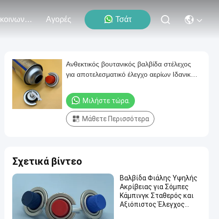
Επικοινωνήστε Μαζί Μας
Αγορές
Τσάτ
Ανθεκτικός βουτανικός βαλβίδα στέλεχος
για αποτελεσματικό έλεγχο αερίων Ιδανικό
για κάμπινγκ και εξωτερικές εφαρμογές
μαγειρικής
Μιλήστε τώρα.
Μάθετε Περισσότερα
Σχετικά βίντεο
Βαλβίδα Φιάλης Υψηλής
Ακρίβειας για Σόμπες
Κάμπινγκ Σταθερός και
Αξιόπιστος Έλεγχος
Ροής