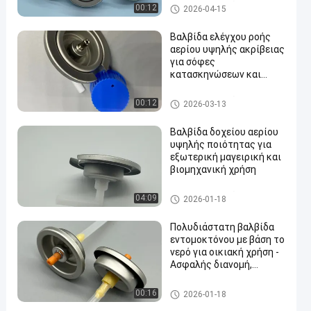
βαλβίδα κασετών αερίου βο
00:12
2026-04-15
υτανίου
Βαλβίδα ελέγχου ροής
αερίου υψηλής ακρίβειας
για σόφες
κατασκηνώσεων και
εξωτερικές κουζίνες
βαλβίδα κασετών αερίου βο
00:12
2026-03-13
υτανίου
Βαλβίδα δοχείου αερίου
υψηλής ποιότητας για
εξωτερική μαγειρική και
βιομηχανική χρήση
βαλβίδα κασετών αερίου βο
04:09
2026-01-18
υτανίου
Πολυδιάστατη βαλβίδα
εντομοκτόνου με βάση το
νερό για οικιακή χρήση -
Ασφαλής διανομή,
εύκολη λειτουργία
water alcohol based insecticid
00:16
2026-01-18
e valve