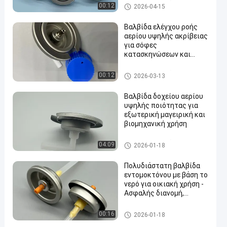
βαλβίδα κασετών αερίου βο
00:12
2026-04-15
υτανίου
Βαλβίδα ελέγχου ροής
αερίου υψηλής ακρίβειας
για σόφες
κατασκηνώσεων και
εξωτερικές κουζίνες
βαλβίδα κασετών αερίου βο
00:12
2026-03-13
υτανίου
Βαλβίδα δοχείου αερίου
υψηλής ποιότητας για
εξωτερική μαγειρική και
βιομηχανική χρήση
βαλβίδα κασετών αερίου βο
04:09
2026-01-18
υτανίου
Πολυδιάστατη βαλβίδα
εντομοκτόνου με βάση το
νερό για οικιακή χρήση -
Ασφαλής διανομή,
εύκολη λειτουργία
water alcohol based insecticid
00:16
2026-01-18
e valve