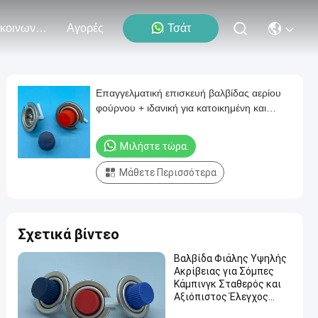
Επικοινωνήστε Μαζί Μας
Αγορές
Τσάτ
Επαγγελματική επισκευή βαλβίδας αερίου
φούρνου + ιδανική για κατοικημένη και
εμπορική χρήση + εξειδικευμένες λύσεις
Μιλήστε τώρα.
Μάθετε Περισσότερα
Σχετικά βίντεο
Βαλβίδα Φιάλης Υψηλής
Ακρίβειας για Σόμπες
Κάμπινγκ Σταθερός και
Αξιόπιστος Έλεγχος
Ροής