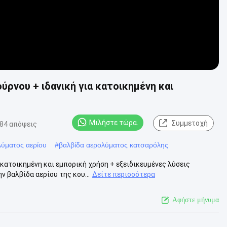
ρνου + ιδανική για κατοικημένη και
Μιλήστε τώρα.
Συμμετοχή
84 απόψεις
λύματος αερίου
#
βαλβίδα αερολύματος κατσαρόλης
κατοικημένη και εμπορική χρήση + εξειδικευμένες λύσεις
 βαλβίδα αερίου της κου...
Δείτε περισσότερα
Αφήστε μήνυμα