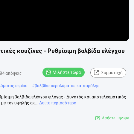
τικές κουζίνες - Ρυθμίσιμη βαλβίδα ελέγχου
Μιλήστε τώρα.
Συμμετοχή
84 απόψεις
λύματος αερίου
#
βαλβίδα αερολύματος κατσαρόλης
υθμίσιμη βαλβίδα ελέγχου φλόγας - Δυνατός και αποτελεσματικός
με τον υψηλής ακ...
Δείτε περισσότερα
Αφήστε μήνυμα