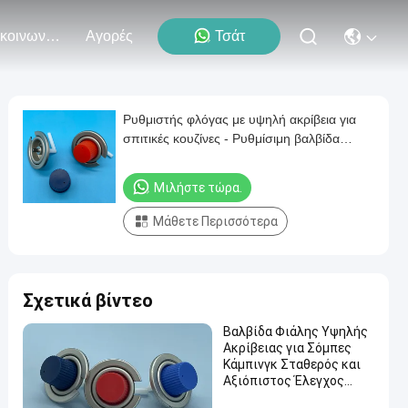
Επικοινωνήστε Μαζί Μας
Αγορές
Τσάτ
Ρυθμιστής φλόγας με υψηλή ακρίβεια για
σπιτικές κουζίνες - Ρυθμίσιμη βαλβίδα
ελέγχου φλόγας - Δυνατός και
αποτελεσματικός
Μιλήστε τώρα.
Μάθετε Περισσότερα
Σχετικά βίντεο
Βαλβίδα Φιάλης Υψηλής
Ακρίβειας για Σόμπες
Κάμπινγκ Σταθερός και
Αξιόπιστος Έλεγχος
Ροής