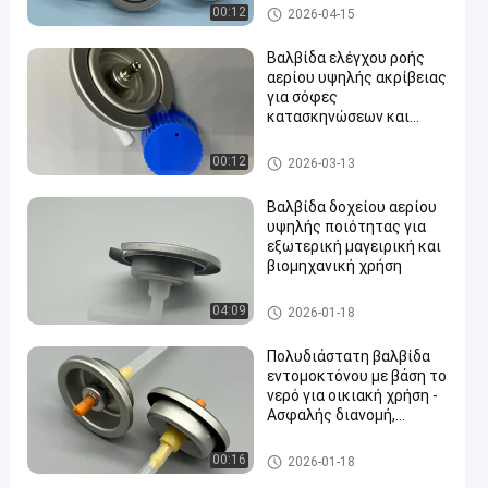
βαλβίδα κασετών αερίου βο
00:12
2026-04-15
υτανίου
Βαλβίδα ελέγχου ροής
αερίου υψηλής ακρίβειας
για σόφες
κατασκηνώσεων και
εξωτερικές κουζίνες
βαλβίδα κασετών αερίου βο
00:12
2026-03-13
υτανίου
Βαλβίδα δοχείου αερίου
υψηλής ποιότητας για
εξωτερική μαγειρική και
βιομηχανική χρήση
βαλβίδα κασετών αερίου βο
04:09
2026-01-18
υτανίου
Πολυδιάστατη βαλβίδα
εντομοκτόνου με βάση το
νερό για οικιακή χρήση -
Ασφαλής διανομή,
εύκολη λειτουργία
water alcohol based insecticid
00:16
2026-01-18
e valve