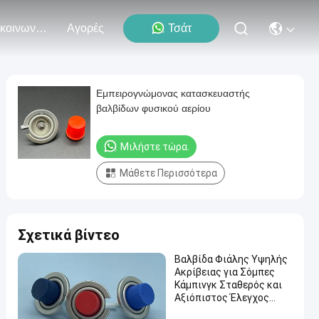
Επικοινωνήστε Μαζί Μας
Αγορές
Τσάτ
Εμπειρογνώμονας κατασκευαστής
βαλβίδων φυσικού αερίου
Μιλήστε τώρα.
Μάθετε Περισσότερα
Σχετικά βίντεο
Βαλβίδα Φιάλης Υψηλής
Ακρίβειας για Σόμπες
Κάμπινγκ Σταθερός και
Αξιόπιστος Έλεγχος
Ροής