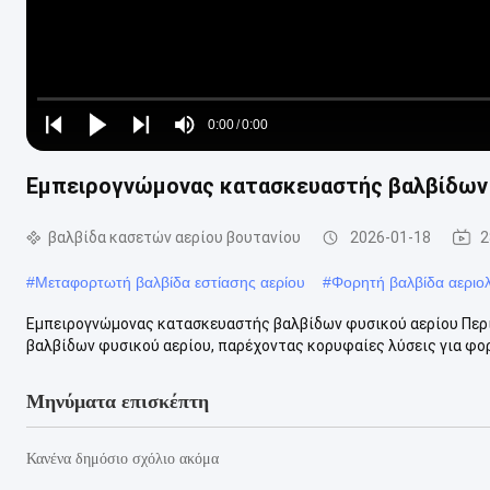
Loaded
:
0%
0:00
/
0:00
Play
Play
Play
Mute
Current
Duration
next
next
Εμπειρογνώμονας κατασκευαστής βαλβίδων 
Time
βαλβίδα κασετών αερίου βουτανίου
2026-01-18
2
#
Μεταφορτωτή βαλβίδα εστίασης αερίου
#
Φορητή βαλβίδα αεριο
Εμπειρογνώμονας κατασκευαστής βαλβίδων φυσικού αερίου Περι
βαλβίδων φυσικού αερίου, παρέχοντας κορυφαίες λύσεις για φορ
Μηνύματα επισκέπτη
Κανένα δημόσιο σχόλιο ακόμα