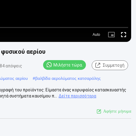
Auto
Picture-
Fullscre
in-
Picture
φυσικού αερίου
Μιλήστε τώρα.
Συμμετοχή
84 απόψεις
λύματος αερίου
#
βαλβίδα αερολύματος κατσαρόλης
γραφή του προϊόντος: Είμαστε ένας κορυφαίος κατασκευαστής
ητά συστήματα καυσίμου π...
Δείτε περισσότερα
Αφήστε μήνυμα