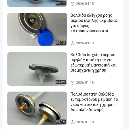
βαλβίδα κασετών αερίου βο
00:12
2026-04-15
υτανίου
Βαλβίδα ελέγχου ροής
αερίου υψηλής ακρίβειας
για σόφες
κατασκηνώσεων και
en
εξωτερικές κουζίνες
βαλβίδα κασετών αερίου βο
00:12
2026-03-13
υτανίου
Βαλβίδα δοχείου αερίου
υψηλής ποιότητας για
εξωτερική μαγειρική και
βιομηχανική χρήση
βαλβίδα κασετών αερίου βο
04:09
2026-01-18
υτανίου
Πολυδιάστατη βαλβίδα
εντομοκτόνου με βάση το
νερό για οικιακή χρήση -
Ασφαλής διανομή,
εύκολη λειτουργία
water alcohol based insecticid
00:16
2026-01-18
e valve