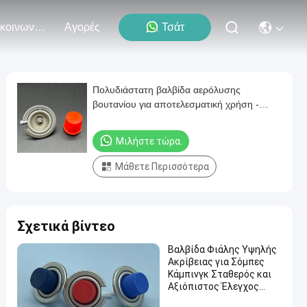
Επικοινωνήστε Μαζί Μας
Αγορές
Τσάτ
Πολυδιάστατη βαλβίδα αερόλυσης
βουτανίου για αποτελεσματική χρήση -
απαραίτητη για μαγείρεμα και θέρμανση
Μιλήστε τώρα.
Μάθετε Περισσότερα
Σχετικά βίντεο
Βαλβίδα Φιάλης Υψηλής
Ακρίβειας για Σόμπες
Κάμπινγκ Σταθερός και
Αξιόπιστος Έλεγχος
Ροής