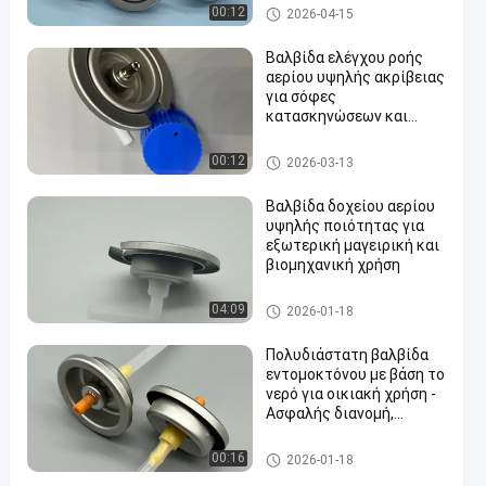
βαλβίδα κασετών αερίου βο
00:12
2026-04-15
υτανίου
Βαλβίδα ελέγχου ροής
αερίου υψηλής ακρίβειας
για σόφες
κατασκηνώσεων και
εξωτερικές κουζίνες
βαλβίδα κασετών αερίου βο
00:12
2026-03-13
υτανίου
Βαλβίδα δοχείου αερίου
υψηλής ποιότητας για
εξωτερική μαγειρική και
βιομηχανική χρήση
βαλβίδα κασετών αερίου βο
04:09
2026-01-18
υτανίου
Πολυδιάστατη βαλβίδα
εντομοκτόνου με βάση το
νερό για οικιακή χρήση -
Ασφαλής διανομή,
εύκολη λειτουργία
water alcohol based insecticid
00:16
2026-01-18
e valve