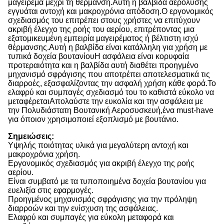
μαγείρεμα μέχρι τη θέρμανση.Αυτή η βαλβίδα αερόλυσης
εγγυάται αντοχή και μακροχρόνια απόδοση.Ο εργονομικός
σχεδιασμός του επιτρέπει στους χρήστες να επιτύχουν
ακριβή έλεγχο της ροής του αερίου, επιτρέποντας μια
εξατομικευμένη εμπειρία μαγειρέματος ή βέλτιστη ισχύ
θέρμανσης.Αυτή η βαλβίδα είναι κατάλληλη για χρήση με
τυπικά δοχεία βουτανίουΗ ασφάλεια είναι κορυφαία
προτεραιότητα και η βαλβίδα αυτή διαθέτει προηγμένο
μηχανισμό σφράγισης που αποτρέπει αποτελεσματικά τις
διαρροές, εξασφαλίζοντας την ασφαλή χρήση κάθε φορά.Το
ελαφρύ και συμπαγές σχεδιασμό του το καθιστά εύκολο να
μεταφέρεταιΑπολαύστε την ευκολία και την ασφάλεια με
την Πολυδιάστατη Βουτανική Αεροσυσκευή,ένα must-have
για όποιον χρησιμοποιεί εξοπλισμό με βουτάνιο.
Σημειώσεις:
Υψηλής ποιότητας υλικά για μεγαλύτερη αντοχή και
μακροχρόνια χρήση.
Εργονομικός σχεδιασμός για ακριβή έλεγχο της ροής
αερίου.
Είναι συμβατό με τα τυποποιημένα δοχεία βουτανίου για
ευελιξία στις εφαρμογές.
Προηγμένος μηχανισμός σφράγισης για την πρόληψη
διαρροών και την ενίσχυση της ασφάλειας.
Ελαφρύ και συμπαγές για εύκολη μεταφορά και