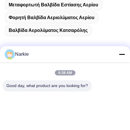
Μεταφορτωτή Βαλβίδα Εστίασης Αερίου
Φορητή Βαλβίδα Αεριολύματος Αερίου
Βαλβίδα Αερολύματος Κατσαρόλης
Narkie
Γρήγορη επικοινωνία
6:38 AM
Διεύθυνση
Good day, what product are you looking for?
Οδός Yingbin αριθ. 100, ζώνη οικονομικής και τεχνολογικής
ανάπτυξης, πόλη Cangzhou, επαρχία Hebei
Τηλεφώνημα
+86-139-30718883
Ηλεκτρονικό