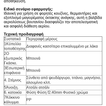
αποθήκευση.
Ειδικό σενάριο εφαρμογής:
Ιδανική για χρήση σε φορητές κουζίνες, θερμαντήρες και
εξοπλισμό μαγειρέματος έκτακτης ανάγκης, αυτή η βαλβίδα
αεριολύσεως βουτανίου διασφαλίζει την αποτελεσματική
και ασφαλή διάθεση αερίου.
Τεχνική προδιαγραφή
Συστατικό
Περιγραφή μέρους
1Κύπελλο
Διαφανές κασσίτερο επικαλυμμένο με λάκα
τοποθέτησης
2Ο
εξωτερικός
Μπουνά
Γκάσκε.
3Εσωτερική
Μπουνά
επιφάνεια
Σύνθετο από ψευδάργυρο, τιτάνιο, μαγνήσιο,
4. Στέμνος
αλουμίνιο κλπ.
5Άνοιξη.
Ατσάλι ατσάλι
6. κατοικία
Φύση Φύση f2.40mm Φυσικό χρώμα
7Κόκκινο
PP
κάλυμμα.