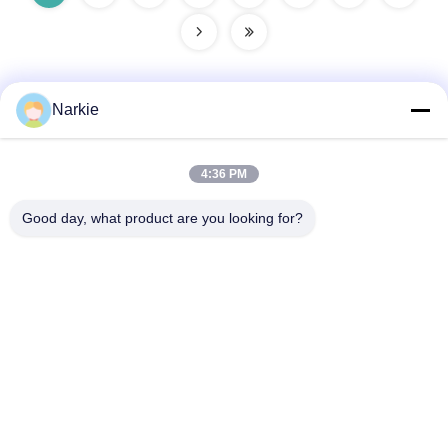
Narkie
Γρήγορη επικοινωνία
4:36 PM
Διεύθυνση
Good day, what product are you looking for?
Οδός Yingbin αριθ. 100, ζώνη οικονομικής και τεχνολογικής
ανάπτυξης, πόλη Cangzhou, επαρχία Hebei
Τηλεφώνημα
+86-139-30718883
Ηλεκτρονικό
tonny@aerosol-valve.com