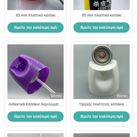
65 mm πλαστικό καπάκι
65 mm πλαστικό καπάκι
αερολύματος με σωλήνα
αερολύματος με σωλήνα
επέκτασης για εστιασμένη
επέκτασης για στοχευμένες
Βρείτε την καλύτερη τιμή
Βρείτε την καλύτερη τιμή
παράδοση προϊόντων
εφαρμογές ψεκασμού
Βίντεο
Βίντεο
Ανθεκτικά Καπάκια Αερολύματος
Υψηλής ποιότητας καπάκια
για Ασφαλείς, Στυλιστικές και
αερολύματος για ασφαλείς λύσεις
Αξιόπιστες Λύσεις συσκευασίας
συσκευασίας
Βρείτε την καλύτερη τιμή
Βρείτε την καλύτερη τιμή