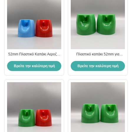
52mm Πλαστικό Καπάκι Αεροζόλ
Πλαστικό καπάκι 52mm για
για Πολυ-Χρήση
προστασία ακροφυσίων σε σπρέι
αεροζόλ
Βρείτε την καλύτερη τιμή
Βρείτε την καλύτερη τιμή