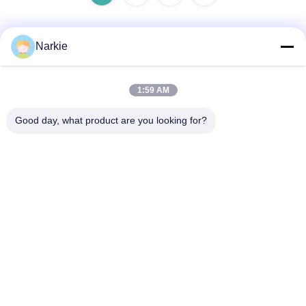
Narkie
Γρήγορη επικοινωνία
1:59 AM
Διεύθυνση
Good day, what product are you looking for?
Οδός Yingbin αριθ. 100, ζώνη οικονομικής και τεχνολογικής
ανάπτυξης, πόλη Cangzhou, επαρχία Hebei
Τηλεφώνημα
+86-139-30718883
Ηλεκτρονικό
tonny@aerosol-valve.com
Πολιτική απορρήτου
|
Sitemap
| Κίνα Καλή ποιότητα βαλβίδα