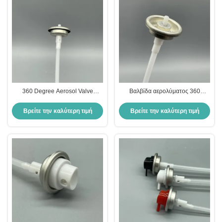
360 Degree Aerosol Valve
Βαλβίδα αερολύματος 360
Σχεδιασμένο για Απόλυτη
μοιρών για πολλαπλές γωνίες με
Ελευθερία Ψεκασμού και Μέγιστο
βελτιωμένη σφράγιση και
Βρείτε την καλύτερη τιμή
Βρείτε την καλύτερη τιμή
Έλεγχο
αξιοπιστία