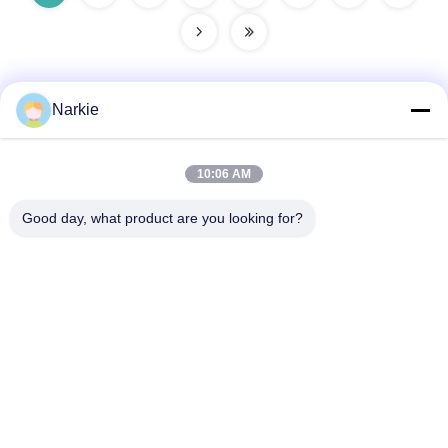
Narkie
Γρήγορη επικοινωνία
10:06 AM
Διεύθυνση
Good day, what product are you looking for?
Οδός Yingbin αριθ. 100, ζώνη οικονομικής και τεχνολογικής
ανάπτυξης, πόλη Cangzhou, επαρχία Hebei
Τηλεφώνημα
+86-139-30718883
Ηλεκτρονικό
tonny@aerosol-valve.com