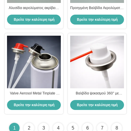
Αλυσίδα αερολύματος ακρίβειας
Προηγμένη Βαλβίδα Αερολύματος
360 μοιρών για συνεπή διανομή
360 Μοιρών για Αξιόπιστο
πολλαπλών γωνιών και αντοχή σε
Ψεκασμό Πολλαπλών Γωνιών και
Βρείτε την καλύτερη τιμή
Βρείτε την καλύτερη τιμή
διαρροές
Ασφαλή Σφράγιση
Valve Aerosol Metal Tinplate 1
Βαλβίδα ψεκασμού 360° με
Inch cho Phun Đa Vị Trí 360°
κατασκευή από μεταλλική
Theo Mọi Hướng
τσιμέντα για διανομή
Βρείτε την καλύτερη τιμή
Βρείτε την καλύτερη τιμή
αερολύματος πολλαπλών θέσεων
1
2
3
4
5
6
7
8