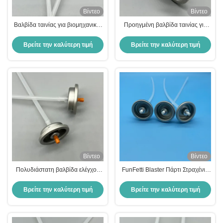
Βίντεο
Βίντεο
Βαλβίδα ταινίας για βιομηχανικές
Προηγμένη βαλβίδα ταινίας για
εφαρμογές
χειρισμό υγρών Πολυδιάστατη
λύση για διάφορες βιομηχανίες
Βρείτε την καλύτερη τιμή
Βρείτε την καλύτερη τιμή
Βίντεο
Βίντεο
Πολυδιάστατη βαλβίδα ελέγχου
FunFetti Blaster Πάρτι Στραχένια
ροής για χημική επεξεργασία
βαλβίδα - Confetti κανόνι για
αποτελεσματική και
εορτασμούς - 24 ιντσών σωλήνα
Βρείτε την καλύτερη τιμή
Βρείτε την καλύτερη τιμή
προσαρμόσιμη