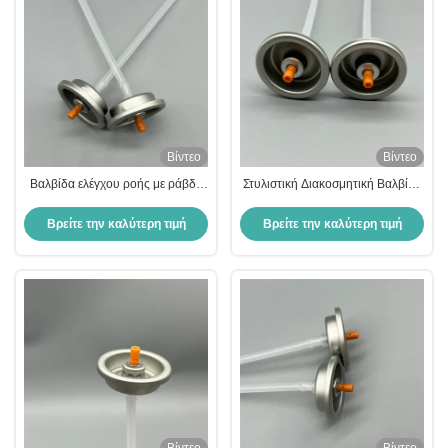
Βίντεο
Βίντεο
Βαλβίδα ελέγχου ροής με ράβδο
Στυλιστική Διακοσμητική Βαλβίδα
ακριβείας για τη διαχείριση
Ρίμπον - Ανυψώστε το εσωτερικό
βιομηχανικών υγρών - ανθεκτική
σας σχέδιο
Βρείτε την καλύτερη τιμή
Βρείτε την καλύτερη τιμή
και αξιόπιστη