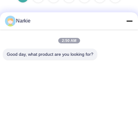
Narkie
Γρήγορη επικοινωνία
2:50 AM
Διεύθυνση
Good day, what product are you looking for?
Οδός Yingbin αριθ. 100, ζώνη οικονομικής και τεχνολογικής
ανάπτυξης, πόλη Cangzhou, επαρχία Hebei
Τηλεφώνημα
+86-139-30718883
Ηλεκτρονικό
tonny@aerosol-valve.com
Πολιτική απορρήτου
|
Sitemap
| Κίνα Καλή ποιότητα βαλβίδα