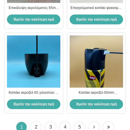
Επικάλυψη αερολύματος 65mm
Επαγγελματικό καπάκι ψεκασμού
με κάλυμμα σκόνης για χρώματα
65 mm για αερολύματα με γενική
& λιπαντικά & οικιακά προϊόντα
εφαρμογή για βαλβίδες 1 ίντσας
Βρείτε την καλύτερη τιμή
Βρείτε την καλύτερη τιμή
Καπάκι αεροζόλ 65 χιλιοστών με
Καπάκι αεροζόλ 65mm
μεγάλη προέκταση από άχυρο και
Σχεδιασμένο για αυτοκίνητα και
κατασκευή ανθεκτική στα χημικά
οικιακά προϊόντα αεροζόλ
Βρείτε την καλύτερη τιμή
Βρείτε την καλύτερη τιμή
1
2
3
4
5