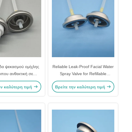
δα ψεκασμού ομίχλης
Reliable Leak-Proof Facial Water
που ανθεκτική σε
Spray Valve for Refillable
ς για επαναγεμιστέα
Cosmetic Bottles and Sustainable
ην καλύτερη τιμή
Βρείτε την καλύτερη τιμή
άλια καλλυντικών
Brands with Secure Sealing
προϊόντων
Technology