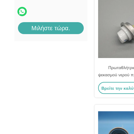
μηχανή πλήρωσης αερολύματος
Μιλήστε τώρα.
Πρωταθλήτρι
ψεκασμού νερού π
αναζωογονητικό
Βρείτε την καλύ
ενυδάτωση κατά 
Προδιαγραφή: λ