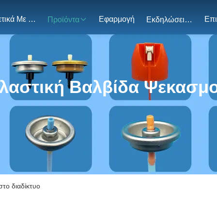
Σχετικά Με Εμάς
Εφαρμογή
Προϊόντα
Εκδηλώσεις
λαστική Βαλβίδα Ψεκασμ
στο διαδίκτυο