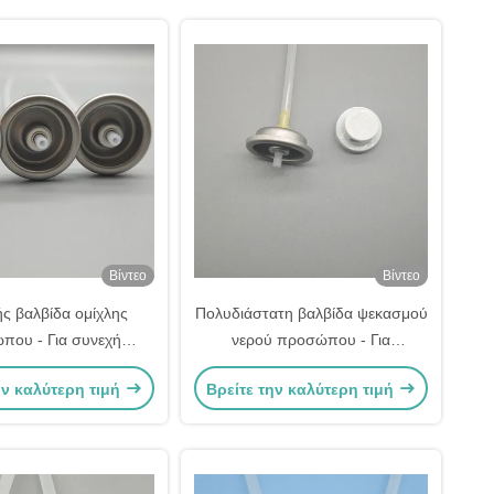
Βίντεο
Βίντεο
ς βαλβίδα ομίχλης
Πολυδιάστατη βαλβίδα ψεκασμού
που - Για συνεχή
νερού προσώπου - Για
η - Προδιαγραφή και
πολλαπλές ανάγκες και χρήσεις
ην καλύτερη τιμή
Βρείτε την καλύτερη τιμή
ιόπιστη χρήση
φροντίδας του δέρματος -
Προδιαγραφή: Παγκόσμια
εφαρμογή