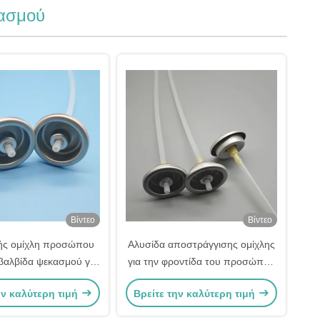
κασμού
Βίντεο
Βίντεο
ής ομίχλη προσώπου
Αλυσίδα αποστράγγισης ομίχλης
βαλβίδα ψεκασμού για
για την φροντίδα του προσώπου
 της φροντίδας του
- Βέλτιστη ενυδάτωση και
ην καλύτερη τιμή
Βρείτε την καλύτερη τιμή
απαλή και ομοιόμορφη
αναζωογόνηση
διανομή