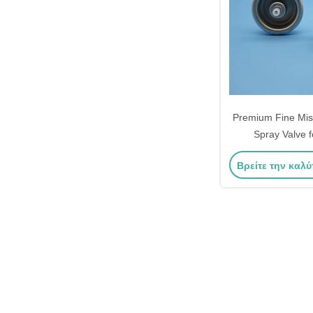
Premium Fine Mist
Spray Valve f
Cosmetics and
Βρείτε την καλύ
Enthusiasts wit
Nebulizing Pe