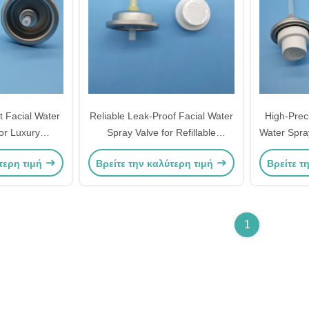
 Facial Water
Reliable Leak-Proof Facial Water
High-Prec
or Luxury
Spray Valve for Refillable
Water Spray
 Skincare
Cosmetic Bottles and Sustainable
Mist for
τερη τιμή
Βρείτε την καλύτερη τιμή
Βρείτε τ
h Consistent
Brands with Secure Sealing
rformance
Technology
1