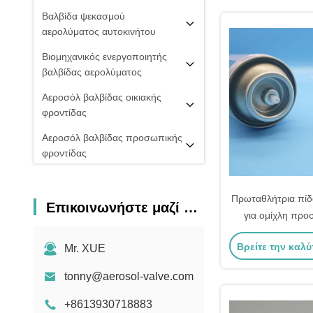
ενυδάτ
Βαλβίδα ψεκασμού
αερολύματος αυτοκινήτου
Βιομηχανικός ενεργοποιητής
βαλβίδας αερολύματος
Αεροσόλ βαλβίδας οικιακής
φροντίδας
Αεροσόλ βαλβίδας προσωπικής
φροντίδας
Αντλία αρωμάτων με καπάκι
Πρωταθλήτρια πί
Κεφάλαια αερολύματος αντλίας
Επικοινωνήστε μαζί μας
για ομίχλη προ
ομίχλης
αναζωογονητικό
PU ΒΑΛΒΊΔΑ ΑΦΡΟΎ
Βρείτε την καλύ
Mr. XUE
ομορφιά κατά τ
Προδιαγραφές: Fi
20 mm βαλβίδα αερολύματος
tonny@aerosol-valve.com
Σπρέι πιπεριού
+8613930718883