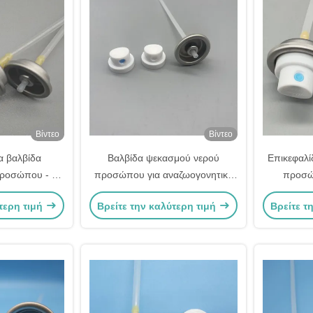
Βίντεο
Βίντεο
α βαλβίδα
Βαλβίδα ψεκασμού νερού
Επικεφαλί
ροσώπου - Για
προσώπου για αναζωογονητική
προσώ
 δέρμα και
ενυδάτωση και φροντίδα του
διαρροέ
τερη τιμή
Βρείτε την καλύτερη τιμή
Βρείτε τ
την κίνηση -
δέρματος
μπουκ
επτή ομίχλη