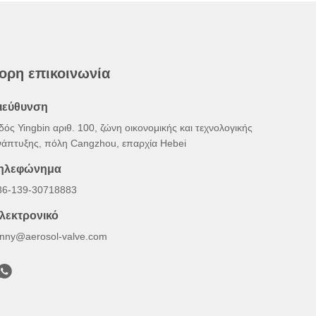
ορη επικοινωνία
ιεύθυνση
δός Yingbin αριθ. 100, ζώνη οικονομικής και τεχνολογικής
νάπτυξης, πόλη Cangzhou, επαρχία Hebei
ηλεφώνημα
86-139-30718883
λεκτρονικό
onny@aerosol-valve.com