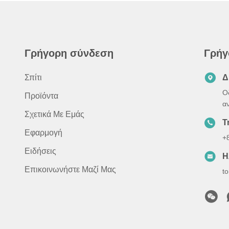
Γρήγορη σύνδεση
Γρήγ
Σπίτι
Δ
Ο
Προϊόντα
α
Σχετικά Με Εμάς
Τ
Εφαρμογή
+
Ειδήσεις
Η
Επικοινωνήστε Μαζί Μας
t