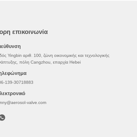
ορη επικοινωνία
ιεύθυνση
δός Yingbin αριθ. 100, ζώνη οικονομικής και τεχνολογικής
νάπτυξης, πόλη Cangzhou, επαρχία Hebei
ηλεφώνημα
86-139-30718883
λεκτρονικό
onny@aerosol-valve.com