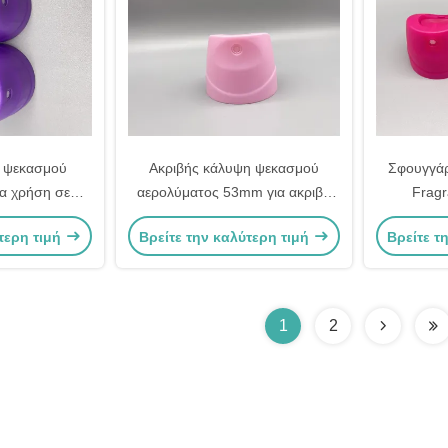
 ψεκασμού
Ακριβής κάλυψη ψεκασμού
Σφουγγάρ
α χρήση σε
αερολύματος 53mm για ακριβή
Frag
γόνησης αέρα
εφαρμογή Πολυδιάστατη χρήση
Αρωματιστ
τερη τιμή
Βρείτε την καλύτερη τιμή
Βρείτε τ
Αξιόπιστη απόδοση
σπίτι 
1
2