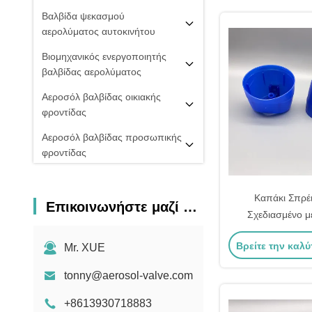
Βαλβίδα ψεκασμού
αερολύματος αυτοκινήτου
Βιομηχανικός ενεργοποιητής
βαλβίδας αερολύματος
Αεροσόλ βαλβίδας οικιακής
φροντίδας
Αεροσόλ βαλβίδας προσωπικής
φροντίδας
Αντλία αρωμάτων με καπάκι
Καπάκι Σπρέι
Κεφάλαια αερολύματος αντλίας
Επικοινωνήστε μαζί μας
Σχεδιασμένο μ
ομίχλης
Προσαρμογής Χ
PU ΒΑΛΒΊΔΑ ΑΦΡΟΎ
Βρείτε την καλύ
Mr. XUE
Επωνυμ
20 mm βαλβίδα αερολύματος
tonny@aerosol-valve.com
Σπρέι πιπεριού
+8613930718883