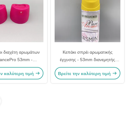
ι διαχέτη αρωμάτων
Κεπάκι σπρέι αρωματικής
rancePro 53mm -
έγχυσης - 53mm διανεμητής
ικό ψεκαστήρα για το
αρωμάτων για προϊόντα
ην καλύτερη τιμή
Βρείτε την καλύτερη τιμή
και την προσωπική
ομορφιάς και οικιακής χρήσης
φροντίδα