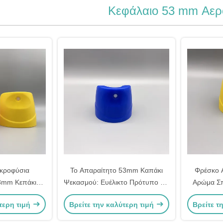
Κεφάλαιο 53 mm Αερ
ακροφύσια
Το Απαραίτητο 53mm Καπάκι
Φρέσκο 
3mm Κεπάκι
Ψεκασμού: Ευέλικτο Πρότυπο για
Αρώμα Σπ
μηχανικές και
το Σπίτι & τη Βιομηχανία
τερη τιμή
Βρείτε την καλύτερη τιμή
Βρείτε τ
 εφαρμογές