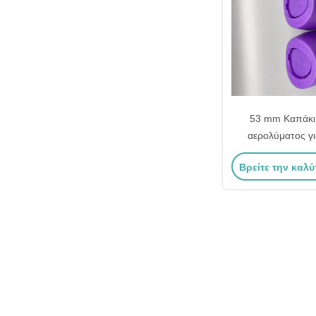
53 mm Καπάκι
αερολύματος γι
συσκευή αναζωο
Βρείτε την καλύ