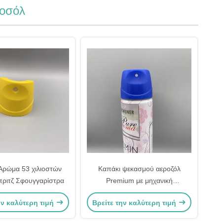
οσόλ
Αρώμα 53 χιλιοστών
Καπάκι ψεκασμού αεροζόλ
ριτζ Σφουγγαρίστρα
Premium με μηχανική
ακροφυσίου ακριβείας για τυπικά
ην καλύτερη τιμή
Βρείτε την καλύτερη τιμή
δοχεία αεροζόλ