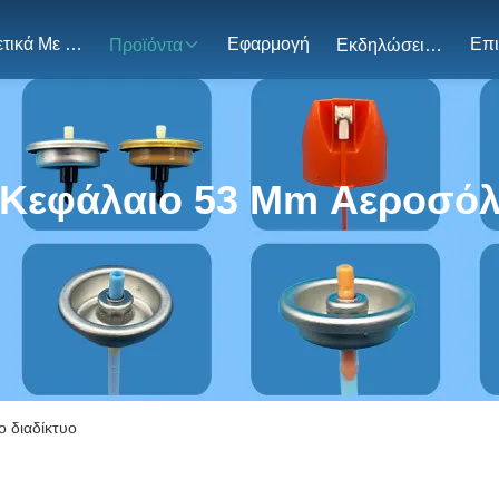
Σχετικά Με Εμάς
Εφαρμογή
Προϊόντα
Εκδηλώσεις
Κεφάλαιο 53 Mm Αεροσό
 διαδίκτυο