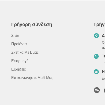
Γρήγορη σύνδεση
Γρήγ
Σπίτι
Δ
Ο
Προϊόντα
α
Σχετικά Με Εμάς
Τ
Εφαρμογή
+
Ειδήσεις
Η
Επικοινωνήστε Μαζί Μας
t