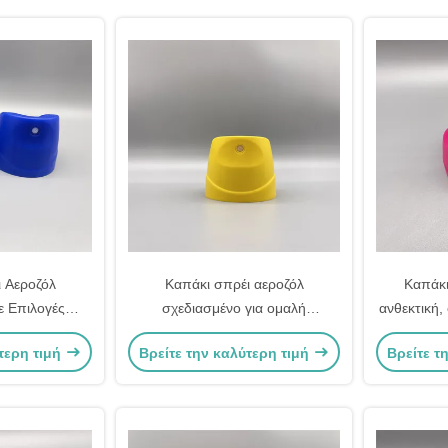
 Αεροζόλ
Καπάκι σπρέι αεροζόλ
Καπάκι
ε Επιλογές
σχεδιασμένο για ομαλή
ανθεκτική,
ρωμάτων και
ενεργοποίηση και σταθερή
τυπικ
τερη τιμή
Βρείτε την καλύτερη τιμή
Βρείτε τ
ίας
απόδοση