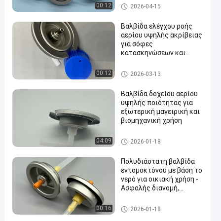
βαλβίδα κασετών αερίου βο
00:12
2026-04-15
υτανίου
Βαλβίδα ελέγχου ροής
αερίου υψηλής ακρίβειας
για σόφες
κατασκηνώσεων και
en
εξωτερικές κουζίνες
βαλβίδα κασετών αερίου βο
00:12
2026-03-13
υτανίου
Βαλβίδα δοχείου αερίου
υψηλής ποιότητας για
εξωτερική μαγειρική και
βιομηχανική χρήση
βαλβίδα κασετών αερίου βο
04:09
2026-01-18
υτανίου
Πολυδιάστατη βαλβίδα
εντομοκτόνου με βάση το
νερό για οικιακή χρήση -
Ασφαλής διανομή,
εύκολη λειτουργία
water alcohol based insecticid
00:16
2026-01-18
e valve