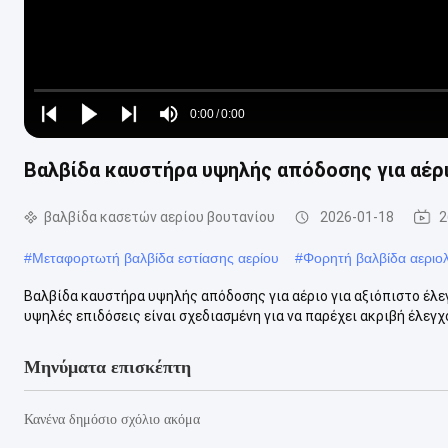
Loaded
:
0%
0:00
/
0:00
Play
Play
Play
Mute
Current
Duration
next
next
Βαλβίδα καυστήρα υψηλής απόδοσης για αέρι
Time
βαλβίδα κασετών αερίου βουτανίου
2026-01-18
2
#
Μεταφορτωτή βαλβίδα εστίασης αερίου
#
Φορητή βαλβίδα αεριο
Βαλβίδα καυστήρα υψηλής απόδοσης για αέριο για αξιόπιστο έλε
υψηλές επιδόσεις είναι σχεδιασμένη για να παρέχει ακριβή έλεγχο
Μηνύματα επισκέπτη
Κανένα δημόσιο σχόλιο ακόμα