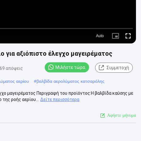
Auto
Picture-
Fullscre
in-
Picture
ο για αξιόπιστο έλεγχο μαγειρέματος
Μιλήστε τώρα.
Συμμετοχή
69 απόψεις
λύματος αερίου
#
βαλβίδα αερολύματος κατσαρόλης
γχο μαγειρέματος Περιγραφή του προϊόντος:Η βαλβίδα καύσης με
 της ροής αερίου...
Δείτε περισσότερα
Αφήστε μήνυμα