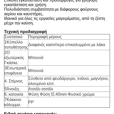
Εύκολη εγκατάσταση και προσαρμογές για γρήγορη
εγκατάσταση και χρήση.
Πολυδιάστατη συμβατότητα με διάφορους φούρνους
αερίου και καυστήρες.
Ιδανικό για όλες τις εργασίες μαγειρέματος, από τη ζέστη
μέχρι την καύση.
Τεχνική προδιαγραφή
Συστατικό
Περιγραφή μέρους
1Κύπελλο
Διαφανές κασσίτερο επικαλυμμένο με λάκα
τοποθέτησης
2Ο
εξωτερικός
Μπουνά
Γκάσκε.
3Εσωτερική
Μπουνά
επιφάνεια
Σύνθετο από ψευδάργυρο, τιτάνιο, μαγνήσιο,
4. Στέμνος
αλουμίνιο κλπ.
5Άνοιξη.
Ατσάλι ατσάλι
6. κατοικία
Φύση Φύση f2.40mm Φυσικό χρώμα
7Κόκκινο
PP
κάλυμμα.
Ειδικό σενάριο εφαρμογής: