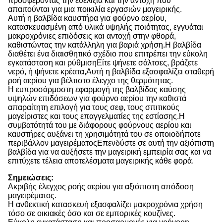
προσφέροντας την ευελιξία και την αντοχή που
απαιτούνται για μια ποικιλία εργασιών μαγειρικής.
Αυτή η βαλβίδα καυστήρα για φούρνο αερίου,
κατασκευασμένη από υλικά υψηλής ποιότητας, εγγυάται
μακροχρόνιες επιδόσεις και αντοχή στην φθορά,
καθιστώντας την κατάλληλη για βαριά χρήση.Η βαλβίδα
διαθέτει ένα διαισθητικό σχέδιο που επιτρέπει την εύκολη
εγκατάσταση και ρύθμισηΕίτε ψήνετε σάλτσες, βράζετε
νερό, ή ψήνετε κρέατα,Αυτή η βαλβίδα εξασφαλίζει σταθερή
ροή αερίου για βέλτιστο έλεγχο της θερμότητας.
Η ευπροσάρμοστη εφαρμογή της βαλβίδας καύσης
υψηλών επιδόσεων για φούρνο αερίου την καθιστά
απαραίτητη επιλογή για τους σεφ, τους σπιτικούς
μαγείριστες και τους επαγγελματίες της εστίασης.Η
συμβατότητά του με διάφορους φούρνους αερίου και
καυστήρες αυξάνει τη χρησιμότητά του σε οποιοδήποτε
περιβάλλον μαγειρέματοςΕπενδύστε σε αυτή την αξιόπιστη
βαλβίδα για να αυξήσετε την μαγειρική εμπειρία σας και να
επιτύχετε τέλεια αποτελέσματα μαγειρικής κάθε φορά.
Σημειώσεις:
Ακριβής έλεγχος ροής αερίου για αξιόπιστη απόδοση
μαγειρέματος.
Η ανθεκτική κατασκευή εξασφαλίζει μακροχρόνια χρήση
τόσο σε οικιακές όσο και σε εμπορικές κουζίνες.