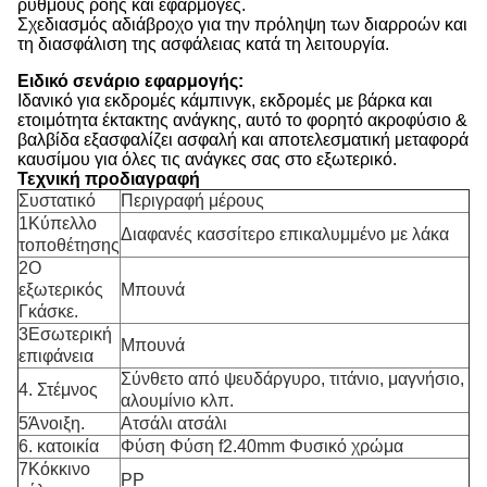
ρυθμούς ροής και εφαρμογές.
Σχεδιασμός αδιάβροχο για την πρόληψη των διαρροών και
τη διασφάλιση της ασφάλειας κατά τη λειτουργία.
Ειδικό σενάριο εφαρμογής:
Ιδανικό για εκδρομές κάμπινγκ, εκδρομές με βάρκα και
ετοιμότητα έκτακτης ανάγκης, αυτό το φορητό ακροφύσιο &
βαλβίδα εξασφαλίζει ασφαλή και αποτελεσματική μεταφορά
καυσίμου για όλες τις ανάγκες σας στο εξωτερικό.
Τεχνική προδιαγραφή
Συστατικό
Περιγραφή μέρους
1Κύπελλο
Διαφανές κασσίτερο επικαλυμμένο με λάκα
τοποθέτησης
2Ο
εξωτερικός
Μπουνά
Γκάσκε.
3Εσωτερική
Μπουνά
επιφάνεια
Σύνθετο από ψευδάργυρο, τιτάνιο, μαγνήσιο,
4. Στέμνος
αλουμίνιο κλπ.
5Άνοιξη.
Ατσάλι ατσάλι
6. κατοικία
Φύση Φύση f2.40mm Φυσικό χρώμα
7Κόκκινο
PP