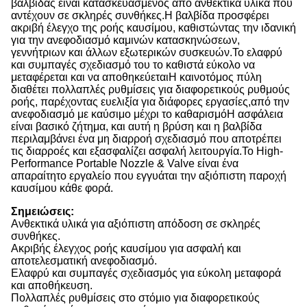
βαλβίδας είναι κατασκευασμένος από ανθεκτικά υλικά που
αντέχουν σε σκληρές συνθήκες.Η βαλβίδα προσφέρει
ακριβή έλεγχο της ροής καυσίμου, καθιστώντας την ιδανική
για την ανεφοδιασμό καμινών κατασκηνώσεων,
γεννήτριων και άλλων εξωτερικών συσκευών.Το ελαφρύ
και συμπαγές σχεδιασμό του το καθιστά εύκολο να
μεταφέρεται και να αποθηκεύεταιΗ καινοτόμος πύλη
διαθέτει πολλαπλές ρυθμίσεις για διαφορετικούς ρυθμούς
ροής, παρέχοντας ευελιξία για διάφορες εργασίες,από την
ανεφοδιασμό με καύσιμο μέχρι το καθαρισμόΗ ασφάλεια
είναι βασικό ζήτημα, και αυτή η βρύση και η βαλβίδα
περιλαμβάνει ένα μη διαρροή σχεδιασμό που αποτρέπει
τις διαρροές και εξασφαλίζει ασφαλή λειτουργία.Το High-
Performance Portable Nozzle & Valve είναι ένα
απαραίτητο εργαλείο που εγγυάται την αξιόπιστη παροχή
καυσίμου κάθε φορά.
Σημειώσεις:
Ανθεκτικά υλικά για αξιόπιστη απόδοση σε σκληρές
συνθήκες.
Ακριβής έλεγχος ροής καυσίμου για ασφαλή και
αποτελεσματική ανεφοδιασμό.
Ελαφρύ και συμπαγές σχεδιασμός για εύκολη μεταφορά
και αποθήκευση.
Πολλαπλές ρυθμίσεις στο στόμιο για διαφορετικούς