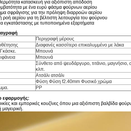
θερμότητα κατασκευή για αξιόπιστη απόδοση
υμβατότητα με ένα ευρύ φάσμα φούρνων αερίου
μα σφράγισης για την πρόληψη διαρροών αερίου
 ροή αερίου για τη βέλτιστη λειτουργία του φούρνου
ία εγκατάστασης με τυποποιημένα εξαρτήματα
ιαγραφή
Περιγραφή μέρους
οθέτησης
Διαφανές κασσίτερο επικαλυμμένο με λάκα
 Γκάσκε.
Μπουνά
ιφάνεια
Μπουνά
Σύνθετο από ψευδάργυρο, τιτάνιο, μαγνήσιο, 
κλπ.
Ατσάλι ατσάλι
Φύση Φύση f2.40mm Φυσικό χρώμα
μμα.
PP
ιο εφαρμογής:
τοικίες και εμπορικές κουζίνες όπου μια αξιόπιστη βαλβίδα φούρν
 μαγειρική.