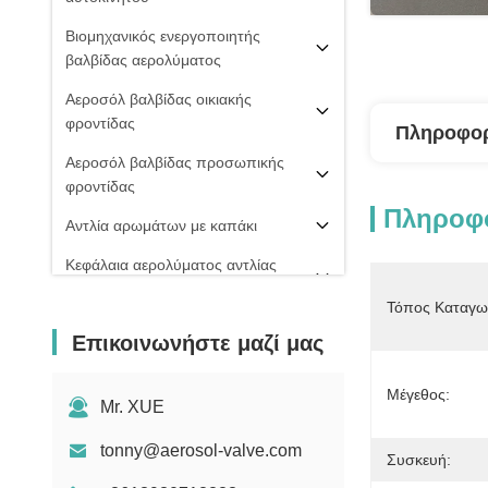
Βιομηχανικός ενεργοποιητής
βαλβίδας αερολύματος
Αεροσόλ βαλβίδας οικιακής
φροντίδας
Πληροφορ
Αεροσόλ βαλβίδας προσωπικής
φροντίδας
Πληροφο
Αντλία αρωμάτων με καπάκι
Κεφάλαια αερολύματος αντλίας
ομίχλης
Τόπος Καταγω
PU ΒΑΛΒΊΔΑ ΑΦΡΟΎ
Επικοινωνήστε μαζί μας
20 mm βαλβίδα αερολύματος
Μέγεθος:
Σπρέι πιπεριού
Mr. XUE
μηχανή πλήρωσης αερολύματος
tonny@aerosol-valve.com
Συσκευή: