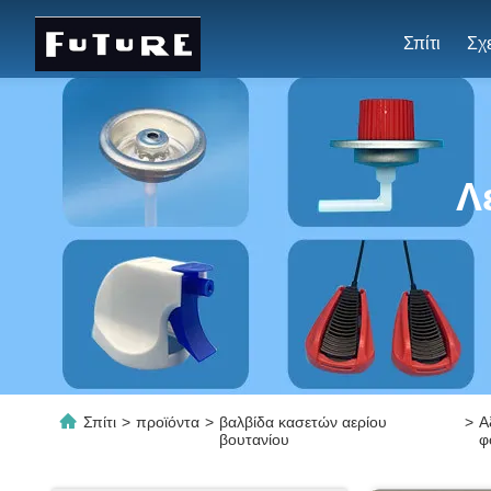
Σπίτι
Λ
Σπίτι
>
προϊόντα
>
βαλβίδα κασετών αερίου
>
Α
βουτανίου
φ