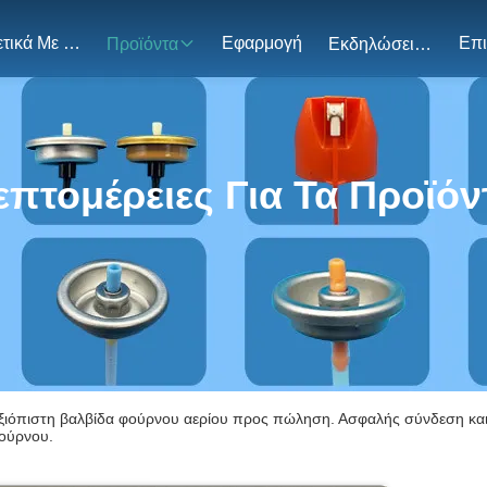
Σχετικά Με Εμάς
Εφαρμογή
Προϊόντα
Εκδηλώσεις
επτομέρειες Για Τα Προϊόν
ξιόπιστη βαλβίδα φούρνου αερίου προς πώληση. Ασφαλής σύνδεση και 
ούρνου.