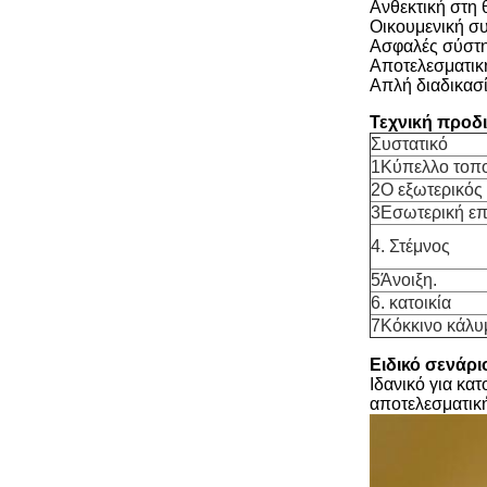
Ανθεκτική στη 
Οικουμενική σ
Ασφαλές σύστη
Αποτελεσματική
Απλή διαδικασ
Τεχνική προδ
Συστατικό
1Κύπελλο τοπ
2Ο εξωτερικός
3Εσωτερική επ
4. Στέμνος
5Άνοιξη.
6. κατοικία
7Κόκκινο κάλυ
Ειδικό σενάρ
Ιδανικό για κα
αποτελεσματική