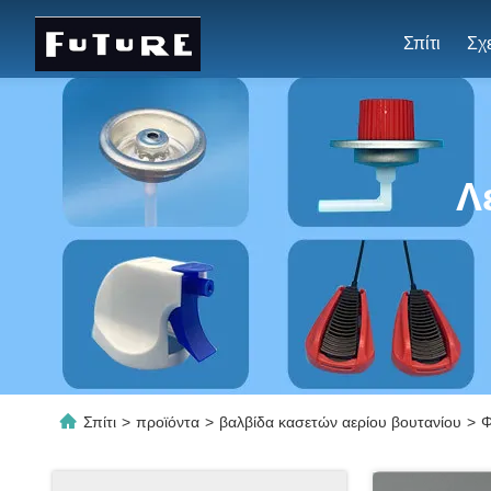
Σπίτι
Λ
Σπίτι
>
προϊόντα
>
βαλβίδα κασετών αερίου βουτανίου
>
Φ