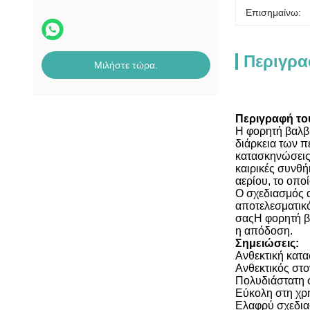
Επισημαίνω:
Περιγρα
Μιλήστε τώρα.
Περιγραφή το
Η φορητή βαλβί
διάρκεια των π
κατασκηνώσειςΗ
καιρικές συνθ
αερίου, το οποί
Ο σχεδιασμός α
αποτελεσματικό
σαςΗ φορητή βα
η απόδοση.
Σημειώσεις:
Ανθεκτική κατα
Ανθεκτικός στο
Πολυδιάστατη σ
Εύκολη στη χρή
Ελαφρύ σχεδιασ