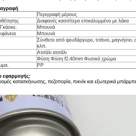
ιαγραφή
Περιγραφή μέρους
οθέτησης
Διαφανές κασσίτερο επικαλυμμένο με λάκα
 Γκάσκε.
Μπουνά
ιφάνεια
Μπουνά
Σύνθετο από ψευδάργυρο, τιτάνιο, μαγνήσιο, 
κλπ.
Ατσάλι ατσάλι
Φύση Φύση f2.40mm Φυσικό χρώμα
μμα.
PP
ιο εφαρμογής:
δρομές κατασκήνωσης, πεζοπορία, πικνίκ και εξωτερικά μπάρμπ