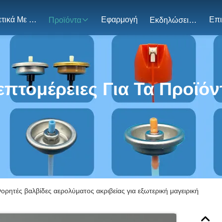
Σχετικά Με Εμάς
Εφαρμογή
Προϊόντα
Εκδηλώσεις
επτομέρειες Για Τα Προϊόν
ορητές βαλβίδες αερολύματος ακριβείας για εξωτερική μαγειρική