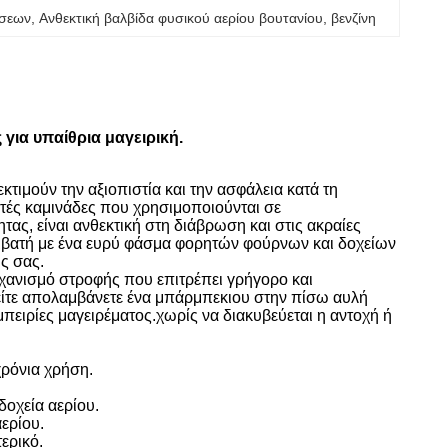
ώσεων
, 
Ανθεκτική βαλβίδα φυσικού αερίου βουτανίου
, 
βενζίνη
για υπαίθρια μαγειρική.
κτιμούν την αξιοπιστία και την ασφάλεια κατά τη
ητές καμινάδες που χρησιμοποιούνται σε
ας, είναι ανθεκτική στη διάβρωση και στις ακραίες
υμβατή με ένα ευρύ φάσμα φορητών φούρνων και δοχείων
ής σας.
ηχανισμό στροφής που επιτρέπει γρήγορο και
 είτε απολαμβάνετε ένα μπάρμπεκιου στην πίσω αυλή
μπειρίες μαγειρέματος.χωρίς να διακυβεύεται η αντοχή ή
χρόνια χρήση.
δοχεία αερίου.
ερίου.
ερικό.