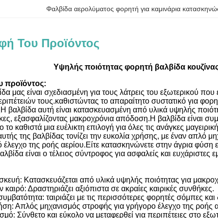
Φαλβίδα αερολύματος φορητή για καμινάρια κατασκην
φή Του Προϊόντος
Υψηλής ποιότητας φορητή βαλβίδα κουζίνας 
υ προϊόντος:
δα μας είναι σχεδιασμένη για τους λάτρεις του εξωτερικού που ε
εριπέτειών τους.καθιστώντας το απαραίτητο συστατικό για φορ
 βαλβίδα αυτή είναι κατασκευασμένη από υλικά υψηλής ποιότητ
ήκες, εξασφαλίζοντας μακροχρόνια απόδοση.Η βαλβίδα είναι σ
ο το καθιστά μια ευέλικτη επιλογή για όλες τις ανάγκες μαγειρικ
υτής της βαλβίδας τονίζει την ευκολία χρήσης, με έναν απλό μ
 έλεγχο της ροής αερίου.Είτε κατασκηνώνετε στην άγρια φύση
λβίδα είναι ο τέλειος σύντροφος για ασφαλείς και ευχάριστες ε
σκευή: Κατασκευάζεται από υλικά υψηλής ποιότητας για μακρο
ν καιρό: Δραστηριάζει αξιόπιστα σε ακραίες καιρικές συνθήκες.
υμβατότητα: ταιριάζει με τις περισσότερες φορητές σόμπες και 
ση: Απλός μηχανισμός στροφής για γρήγορο έλεγχο της ροής α
μό: Σύνθετο και εύκολο να μεταφερθεί για περιπέτειες στο εξωτ