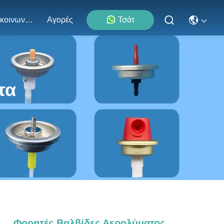
Επικοινωνήστε Μαζί Μας
Αγορές
Τσάτ
τα
Φορητές Βαλβίδες Αερολύματος