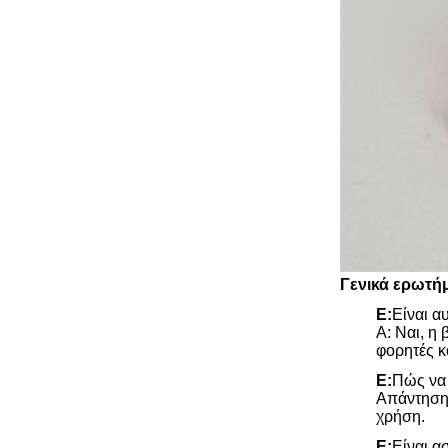
Γενικά ερωτή
Ε:
Είναι α
Α: Ναι, η
φορητές κ
Ε:
Πώς να 
Απάντηση:
χρήση.
Ε:
Είναι α