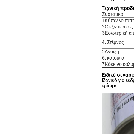
Τεχνική προδ
Συστατικό
1Κύπελλο τοπ
2Ο εξωτερικός
3Εσωτερική επ
4. Στέμνος
5Άνοιξη.
6. κατοικία
7Κόκκινο κάλυ
Ειδικό σενάρ
Ιδανικό για εκ
κρίσιμη.