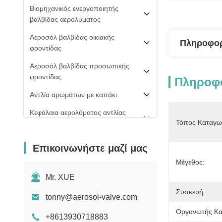
Βιομηχανικός ενεργοποιητής
βαλβίδας αερολύματος
Αεροσόλ βαλβίδας οικιακής
Πληροφορ
φροντίδας
Αεροσόλ βαλβίδας προσωπικής
φροντίδας
Πληροφο
Αντλία αρωμάτων με καπάκι
Κεφάλαια αερολύματος αντλίας
Τόπος Καταγω
ομίχλης
PU ΒΑΛΒΊΔΑ ΑΦΡΟΎ
Επικοινωνήστε μαζί μας
20 mm βαλβίδα αερολύματος
Μέγεθος:
Σπρέι πιπεριού
Mr. XUE
Συσκευή:
μηχανή πλήρωσης αερολύματος
tonny@aerosol-valve.com
Οργανωτής Κα
+8613930718883