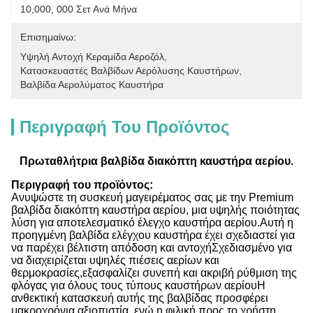
10,000, 000 Σετ Ανά Μήνα
Επισημαίνω:
Υψηλή Αντοχή Κεραμίδα Αεροζόλ
, 
Κατασκευαστές Βαλβίδων Αερόλυσης Καυστήρων
, 
Βαλβίδα Αερολύματος Καυστήρα
Περιγραφή Του Προϊόντος
Πρωταθλήτρια βαλβίδα διακόπτη καυστήρα αερίου.
Περιγραφή του προϊόντος:
Ανυψώστε τη συσκευή μαγειρέματος σας με την Premium
βαλβίδα διακόπτη καυστήρα αερίου, μια υψηλής ποιότητας
λύση για αποτελεσματικό έλεγχο καυστήρα αερίου.Αυτή η
προηγμένη βαλβίδα ελέγχου καυστήρα έχει σχεδιαστεί για
να παρέχει βέλτιστη απόδοση και αντοχήΣχεδιασμένο για
να διαχειρίζεται υψηλές πιέσεις αερίων και
θερμοκρασίες,εξασφαλίζει συνεπή και ακριβή ρύθμιση της
φλόγας για όλους τους τύπους καυστήρων αερίουΗ
ανθεκτική κατασκευή αυτής της βαλβίδας προσφέρει
μακροχρόνια αξιοπιστία, ενώ η φιλική προς το χρήστη