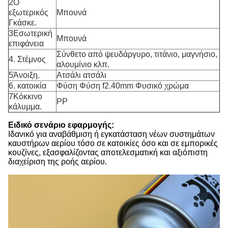
2Ο
εξωτερικός
Μπουνά
Γκάσκε.
3Εσωτερική
Μπουνά
επιφάνεια
Σύνθετο από ψευδάργυρο, τιτάνιο, μαγνήσιο,
4. Στέμνος
αλουμίνιο κλπ.
5Άνοιξη.
Ατσάλι ατσάλι
6. κατοικία
Φύση Φύση f2.40mm Φυσικό χρώμα
7Κόκκινο
PP
κάλυμμα.
Ειδικό σενάριο εφαρμογής:
Ιδανικό για αναβάθμιση ή εγκατάσταση νέων συστημάτων
καυστήρων αερίου τόσο σε κατοικίες όσο και σε εμπορικές
κουζίνες, εξασφαλίζοντας αποτελεσματική και αξιόπιστη
διαχείριση της ροής αερίου.