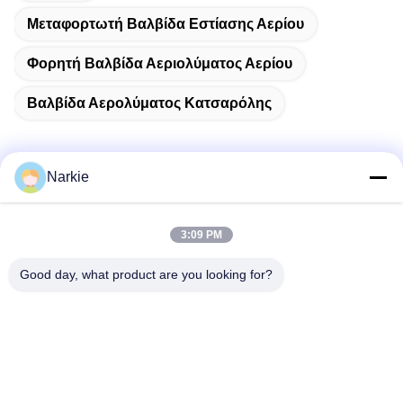
Μεταφορτωτή Βαλβίδα Εστίασης Αερίου
Φορητή Βαλβίδα Αεριολύματος Αερίου
Βαλβίδα Αερολύματος Κατσαρόλης
Narkie
Γρήγορη επικοινωνία
3:09 PM
Διεύθυνση
Good day, what product are you looking for?
Οδός Yingbin αριθ. 100, ζώνη οικονομικής και τεχνολογικής
ανάπτυξης, πόλη Cangzhou, επαρχία Hebei
Τηλεφώνημα
+86-139-30718883
Ηλεκτρονικό