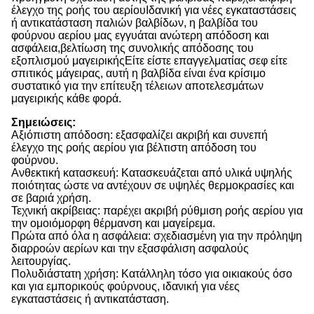
έλεγχο της ροής του αερίουΙδανική για νέες εγκαταστάσεις
ή αντικατάσταση παλιών βαλβίδων, η βαλβίδα του
φούρνου αερίου μας εγγυάται ανώτερη απόδοση και
ασφάλεια,βελτίωση της συνολικής απόδοσης του
εξοπλισμού μαγειρικήςΕίτε είστε επαγγελματίας σεφ είτε
σπιτικός μάγειρας, αυτή η βαλβίδα είναι ένα κρίσιμο
συστατικό για την επίτευξη τέλειων αποτελεσμάτων
μαγειρικής κάθε φορά.
Σημειώσεις:
Αξιόπιστη απόδοση: εξασφαλίζει ακριβή και συνεπή
έλεγχο της ροής αερίου για βέλτιστη απόδοση του
φούρνου.
Ανθεκτική κατασκευή: Κατασκευάζεται από υλικά υψηλής
ποιότητας ώστε να αντέχουν σε υψηλές θερμοκρασίες και
σε βαριά χρήση.
Τεχνική ακρίβειας: παρέχει ακριβή ρύθμιση ροής αερίου για
την ομοιόμορφη θέρμανση και μαγείρεμα.
Πρώτα από όλα η ασφάλεια: σχεδιασμένη για την πρόληψη
διαρροών αερίων και την εξασφάλιση ασφαλούς
λειτουργίας.
Πολυδιάστατη χρήση: Κατάλληλη τόσο για οικιακούς όσο
και για εμπορικούς φούρνους, ιδανική για νέες
εγκαταστάσεις ή αντικατάσταση.