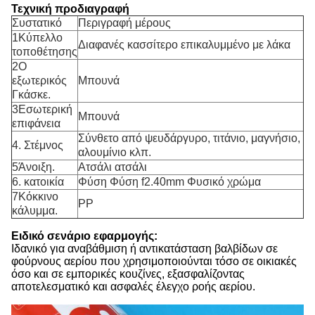
Τεχνική προδιαγραφή
Συστατικό
Περιγραφή μέρους
1Κύπελλο
Διαφανές κασσίτερο επικαλυμμένο με λάκα
τοποθέτησης
2Ο
εξωτερικός
Μπουνά
Γκάσκε.
3Εσωτερική
Μπουνά
επιφάνεια
Σύνθετο από ψευδάργυρο, τιτάνιο, μαγνήσιο,
4. Στέμνος
αλουμίνιο κλπ.
5Άνοιξη.
Ατσάλι ατσάλι
6. κατοικία
Φύση Φύση f2.40mm Φυσικό χρώμα
7Κόκκινο
PP
κάλυμμα.
Ειδικό σενάριο εφαρμογής:
Ιδανικό για αναβάθμιση ή αντικατάσταση βαλβίδων σε
φούρνους αερίου που χρησιμοποιούνται τόσο σε οικιακές
όσο και σε εμπορικές κουζίνες, εξασφαλίζοντας
αποτελεσματικό και ασφαλές έλεγχο ροής αερίου.