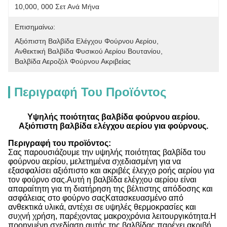
10,000, 000 Σετ Ανά Μήνα
Επισημαίνω:
Αξιόπιστη Βαλβίδα Ελέγχου Φούρνου Αερίου
, 
Ανθεκτική Βαλβίδα Φυσικού Αερίου Βουτανίου
, 
Βαλβίδα Αεροζόλ Φούρνου Ακριβείας
Περιγραφή Του Προϊόντος
Υψηλής ποιότητας βαλβίδα φούρνου αερίου.
Αξιόπιστη βαλβίδα ελέγχου αερίου για φούρνους.
Περιγραφή του προϊόντος:
Σας παρουσιάζουμε την υψηλής ποιότητας βαλβίδα του
φούρνου αερίου, μελετημένα σχεδιασμένη για να
εξασφαλίσει αξιόπιστο και ακριβές έλεγχο ροής αερίου για
τον φούρνο σας.Αυτή η βαλβίδα ελέγχου αερίου είναι
απαραίτητη για τη διατήρηση της βέλτιστης απόδοσης και
ασφάλειας στο φούρνο σαςΚατασκευασμένο από
ανθεκτικά υλικά, αντέχει σε υψηλές θερμοκρασίες και
συχνή χρήση, παρέχοντας μακροχρόνια λειτουργικότητα.Η
προηγμένη σχεδίαση αυτής της βαλβίδας παρέχει ακριβή