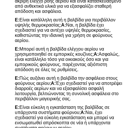
ακριβή έλεγχο ροής αερίου και είναι κατασκευασμένο
από ανθεκτικά υλικά για να εξασφαλίζει σταθερή
απόδοση και ασφάλεια.
Ε:
Είναι κατάλληλη αυτή η βαλβίδα για περιβάλλον
υψηλής θερμοκρασίας;
Α:
Ναι, η βαλβίδα έχει
σχεδιαστεί για να αντέχει υψηλές θερμοκρασίες,
καθιστώντας την ιδανική για χρήση σε φούρνους
αερίου.
Ε:
Μπορεί αυτή η βαλβίδα ελέγχου αερίου να
χρησιμοποιηθεί σε εμπορικές κουζίνες;
Α:
Ασφαλώς,
είναι κατάλληλο τόσο για οικιακούς όσο και για
εμπορικούς φούρνους, παρέχοντας αξιόπιστη
απόδοση σε όλες τις ρυθμίσεις.
Ε:
Πώς αυξάνει αυτή η βαλβίδα την ασφάλεια στους
φούρνους αερίου;
Α:
Έχει σχεδιαστεί για να αποτρέψει
διαρροές αερίων και να εξασφαλίσει ασφαλή
λειτουργία, βελτιώνοντας τη συνολική ασφάλεια στο
περιβάλλον μαγειρικής σας.
Ε:
Είναι εύκολη η εγκατάσταση της βαλβίδας σε
υπάρχοντα συστήματα φούρνου;
Α:
Ναι, έχει
σχεδιαστεί για εύκολη εγκατάσταση και μπορεί να
ενσωματωθεί απρόσκοπτα σε νέα ή υπάρχοντα
συστήματα φούρνων αερίου.