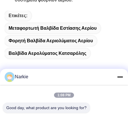
Ετικέτες:
Μεταφορτωτή Βαλβίδα Εστίασης Αερίου
Φορητή Βαλβίδα Αεριολύματος Αερίου
Βαλβίδα Αερολύματος Κατσαρόλης
Narkie
Γρήγορη επικοινωνία
1:08 PM
Διεύθυνση
Good day, what product are you looking for?
Οδός Yingbin αριθ. 100, ζώνη οικονομικής και τεχνολογικής
ανάπτυξης, πόλη Cangzhou, επαρχία Hebei
Τηλεφώνημα