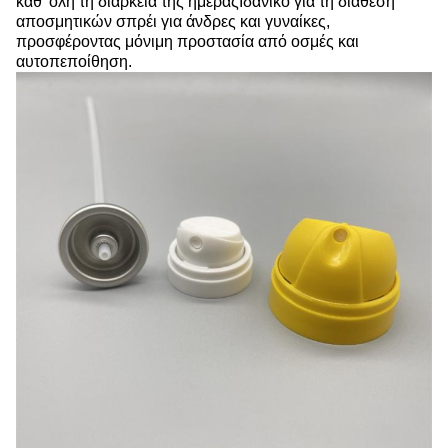
καθ' όλη τη διάρκεια της ημέραςΙδανικό για τη διάθεση
αποσμητικών σπρέι για άνδρες και γυναίκες,
προσφέροντας μόνιμη προστασία από οσμές και
αυτοπεποίθηση.