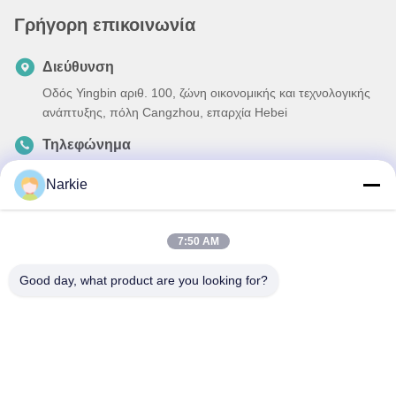
Γρήγορη επικοινωνία
Διεύθυνση
Οδός Yingbin αριθ. 100, ζώνη οικονομικής και τεχνολογικής
ανάπτυξης, πόλη Cangzhou, επαρχία Hebei
Τηλεφώνημα
+86-139-30718883
Narkie
Ηλεκτρονικό
tonny@aerosol-valve.com
7:50 AM
Good day, what product are you looking for?
Πολιτική απορρήτου
|
Sitemap
| Κίνα Καλή ποιότητα βαλβίδα
κασετών αερίου βουτανίου Προμηθευτής. 2024-2026
CANGZHOU FUTURE INDUSTRY CO.,LTD Όλα τα δικαιώματα
διατηρούνται.