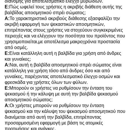
διανομής για αποτελεσματικό έλεγχο μυρωδιών.
Ε:
Πώς ωφελεί τους χρήστες η ακριβής διάθεση αυτής της
βαλβίδας αποσμητικού σπρέι σώματος;
Α:
Το χαρακτηριστικό ακριβούς διάθεσης εξασφαλίζει την
ακριβή εφαρμογή των ψεκαστικών αποσμητικών,
επιτρέποντας στους χρήστες να στοχεύουν συγκεκριμένες
περιοχές και να ελέγχουν την ποσότητα του προϊόντος που
χρησιμοποιείται,με αποτέλεσμα μακροχρόνια προστασία
από οσμές.
Ε:
Είναι κατάλληλη αυτή η βαλβίδα για χρήση από άνδρες
και γυναίκες;
Α:
Ναι, αυτή η βαλβίδα αποσμητικού σπρέι σώματος είναι
κατάλληλη για χρήση τόσο από άνδρες όσο και από
γυναίκες, παρέχοντας αποτελεσματικό έλεγχο οσμών και
φρεσκάδα για χρήστες όλων των φύλων.
Ε:
Μπορούν οι χρήστες να ρυθμίσουν την ένταση του
ψεκασμού ή την κάλυψη με αυτή την βαλβίδα ψεκασμού
αποσμητικού σώματος;
Α:
Οι χρήστες μπορούν να ρυθμίσουν την ένταση
ψεκασμού και την κάλυψη του ψεκασμού αποσμητικού που
διανέμεται από αυτή την βαλβίδα, επιτρέποντας
προσαρμοσμένη εφαρμογή με βάση τις ατομικές
προτιμήσεις και ανάγκες.