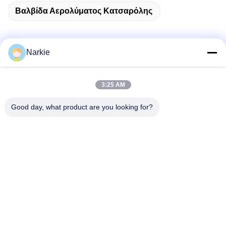
Βαλβίδα Αερολύματος Κατσαρόλης
Narkie
Γρήγορη επικοινωνία
3:25 AM
Διεύθυνση
Good day, what product are you looking for?
Οδός Yingbin αριθ. 100, ζώνη οικονομικής και τεχνολογικής
ανάπτυξης, πόλη Cangzhou, επαρχία Hebei
Τηλεφώνημα
+86-139-30718883
Ηλεκτρονικό
tonny@aerosol-valve.com