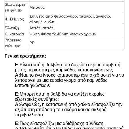
3Εσωτερική
Μπουνά
επιφάνεια
Σύνθετο από ψευδάργυρο, τιτάνιο, μαγνήσιο,
4. Στέμνος
αλουμίνιο κλπ.
5Άνοιξη.
Ατσάλι ατσάλι
6. κατοικία
Φύση Φύση f2.40mm Φυσικό χρώμα
7Κόκκινο
PP
κάλυμμα.
Γενικά ερωτήματα:
Ε:
Είναι αυτή η βαλβίδα του δοχείου αερίου συμβατή
με τις περισσότερες καμινάδες κατασκηνώσεων;
Α:
Ναι, το ένα ίντσες κομπιούτερ έχει σχεδιαστεί για να
λειτουργεί με μια ευρεία γκάμα από καμινάδες
κατασκηνώσεων.
Ε:
Μπορεί αυτή η βαλβίδα να αντέξει ακραίες
εξωτερικές συνθήκες;
Α:
Ασφαλώς, η κατασκευή από χαλκό εξασφαλίζει την
αξιόπιστη απόδοσή του ακόμα και σε σκληρά
περιβάλλοντα.
Ε:
Πώς εξασφαλίζω μια αδιάβροχη σύνδεση;
Α:
Βεβαιωθείτε ότι η βαλβίδα έχει σφραγισθεί σταθερά