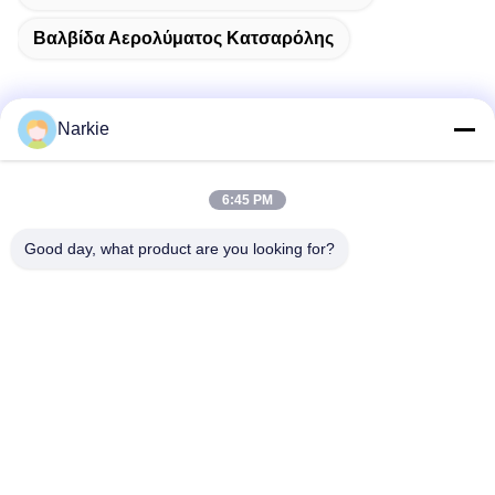
Βαλβίδα Αερολύματος Κατσαρόλης
Narkie
Γρήγορη επικοινωνία
6:45 PM
Διεύθυνση
Good day, what product are you looking for?
Οδός Yingbin αριθ. 100, ζώνη οικονομικής και τεχνολογικής
ανάπτυξης, πόλη Cangzhou, επαρχία Hebei
Τηλεφώνημα
+86-139-30718883
Ηλεκτρονικό
tonny@aerosol-valve.com