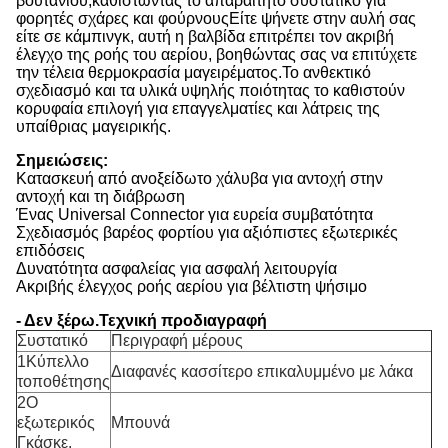
βουτανίου,καθιστώντας το απαραίτητο συστατικό για
φορητές σχάρες και φούρνουςΕίτε ψήνετε στην αυλή σας
είτε σε κάμπινγκ, αυτή η βαλβίδα επιτρέπει τον ακριβή
έλεγχο της ροής του αερίου, βοηθώντας σας να επιτύχετε
την τέλεια θερμοκρασία μαγειρέματος.Το ανθεκτικό
σχεδιασμό και τα υλικά υψηλής ποιότητας το καθιστούν
κορυφαία επιλογή για επαγγελματίες και λάτρεις της
υπαίθριας μαγειρικής.
Σημειώσεις:
Κατασκευή από ανοξείδωτο χάλυβα για αντοχή στην
αντοχή και τη διάβρωση
Ένας Universal Connector για ευρεία συμβατότητα
Σχεδιασμός βαρέος φορτίου για αξιόπιστες εξωτερικές
επιδόσεις
Δυνατότητα ασφαλείας για ασφαλή λειτουργία
Ακριβής έλεγχος ροής αερίου για βέλτιστη ψήσιμο
- Δεν ξέρω.
Τεχνική προδιαγραφή
Συστατικό
Περιγραφή μέρους
1Κύπελλο
Διαφανές κασσίτερο επικαλυμμένο με λάκα
τοποθέτησης
2Ο
εξωτερικός
Μπουνά
Γκάσκε.