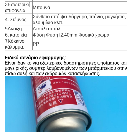
3Εσωτερική
Μπουνά
επιφάνεια
Σύνθετο από ψευδάργυρο, τιτάνιο, μαγνήσιο,
4. Στέμνος
αλουμίνιο κλπ.
5Άνοιξη.
Ατσάλι ατσάλι
6. κατοικία
Φύση Φύση f2.40mm Φυσικό χρώμα
7Κόκκινο
PP
κάλυμμα.
Ειδικό σενάριο εφαρμογής:
Είναι ιδανικό για εξωτερικές δραστηριότητες ψησίματος και
μαγειρικής, συμπεριλαμβανομένων των μπάρμπεκιου στην
πίσω αυλή και των εκδρομών κατασκήνωσης.