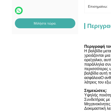
Επισημαίνω:
Μιλήστε τώρα.
Περιγρα
Περιγραφή το
Η βαλβίδα μετα
χρειάζονται μι
ορείχαλκο, αυτ
παράλληλα συνε
περισσότερες υ
βαλβίδα αυτή π
ασφάλειαΟ ανθε
λάτρεις του εξ
Σημειώσεις:
Υψηλής ποιότη
Συνδετήρας με
Μηχανοκίνητες
Δοκιμαστική λε