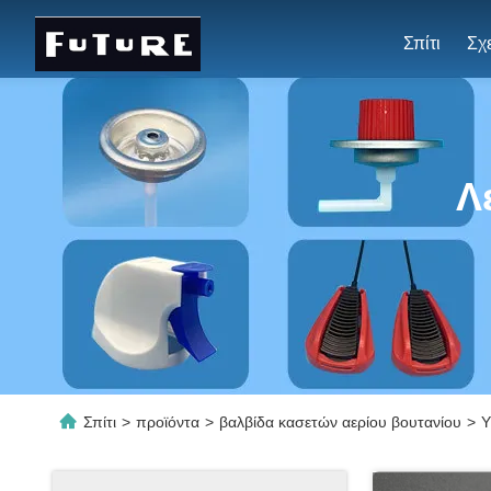
Σπίτι
Λ
Σπίτι
>
προϊόντα
>
βαλβίδα κασετών αερίου βουτανίου
>
Υ