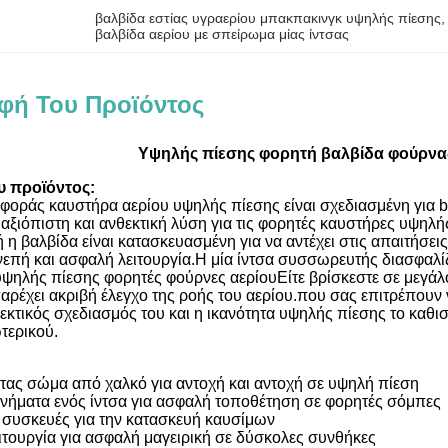
βαλβίδα εστίας υγραερίου μπακπακινγκ υψηλής πίεσης
,
βαλβίδα αερίου με σπείρωμα μίας ίντσας
φή Του Προϊόντος
Υψηλής πίεσης φορητή βαλβίδα φούρνας 
υ προϊόντος:
φοράς καυστήρα αερίου υψηλής πίεσης είναι σχεδιασμένη για b
α αξιόπιστη και ανθεκτική λύση για τις φορητές καυστήρες υψ
ή η βαλβίδα είναι κατασκευασμένη για να αντέχει στις απαιτή
πή και ασφαλή λειτουργία.Η μία ίντσα συσσωρευτής διασφαλίζε
ψηλής πίεσης φορητές φούρνες αερίουΕίτε βρίσκεστε σε μεγάλ
αρέχει ακριβή έλεγχο της ροής του αερίου.που σας επιτρέπουν 
κτικός σχεδιασμός του και η ικανότητα υψηλής πίεσης το καθισ
ωτερικού.
τας σώμα από χαλκό για αντοχή και αντοχή σε υψηλή πίεση
 νήματα ενός ίντσα για ασφαλή τοποθέτηση σε φορητές σόμπες
 συσκευές για την κατασκευή καυσίμων
ιτουργία για ασφαλή μαγειρική σε δύσκολες συνθήκες