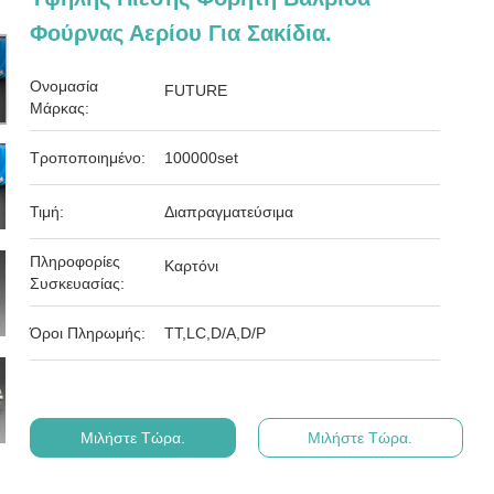
Φούρνας Αερίου Για Σακίδια.
Ονομασία
FUTURE
Μάρκας:
Τροποποιημένο:
100000set
Τιμή:
Διαπραγματεύσιμα
Πληροφορίες
Καρτόνι
Συσκευασίας:
Όροι Πληρωμής:
ΤΤ,LC,D/A,D/P
Μιλήστε Τώρα.
Μιλήστε Τώρα.