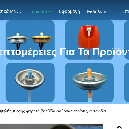
Σχετικά Με Εμάς
Εφαρμογή
Προϊόντα
Εκδηλώσεις
επτομέρειες Για Τα Προϊόν
ψηλής πίεσης φορητή βαλβίδα φούρνας αερίου για σακίδια.