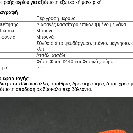
ς ροής αερίου για αξιόπιστη εξωτερική μαγειρική
ιαγραφή
Περιγραφή μέρους
οθέτησης
Διαφανές κασσίτερο επικαλυμμένο με λάκα
 Γκάσκε.
Μπουνά
ιφάνεια
Μπουνά
Σύνθετο από ψευδάργυρο, τιτάνιο, μαγνήσιο, 
κλπ.
Ατσάλι ατσάλι
Φύση Φύση f2.40mm Φυσικό χρώμα
μμα.
PP
ιο εφαρμογής:
ξίδια με σακίδιο και άλλες υπαίθριες δραστηριότητες όπου χρησ
ιόπιστη απόδοση σε δύσκολα περιβάλλοντα.