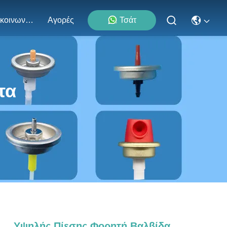
Επικοινωνήστε Μαζί Μας
Αγορές
Τσάτ
τα
Υψηλής Πίεσης Φορητή Βαλβίδα