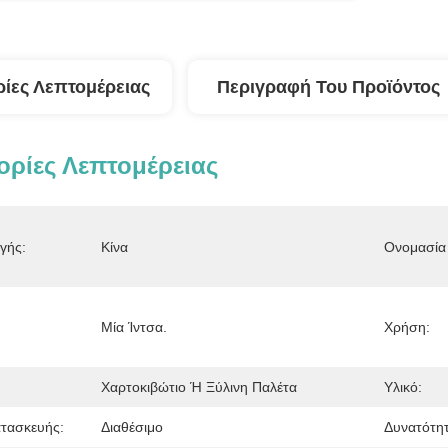
ίες Λεπτομέρειας
Περιγραφή Του Προϊόντος
ρίες Λεπτομέρειας
γής:
Κίνα
Ονομασία 
Μία Ίντσα.
Χρήση:
Χαρτοκιβώτιο Ή Ξύλινη Παλέτα
Υλικό:
τασκευής:
Διαθέσιμο
Δυνατότη