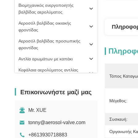
Βιομηχανικός ενεργοποιητής
βαλβίδας αερολύματος
Αεροσόλ βαλβίδας οικιακής
Πληροφορ
φροντίδας
Αεροσόλ βαλβίδας προσωπικής
φροντίδας
Πληροφο
Αντλία αρωμάτων με καπάκι
Κεφάλαια αερολύματος αντλίας
Τόπος Καταγω
ομίχλης
PU ΒΑΛΒΊΔΑ ΑΦΡΟΎ
Επικοινωνήστε μαζί μας
20 mm βαλβίδα αερολύματος
Μέγεθος:
Σπρέι πιπεριού
Mr. XUE
Συσκευή:
μηχανή πλήρωσης αερολύματος
tonny@aerosol-valve.com
Οργανωτής Κα
+8613930718883