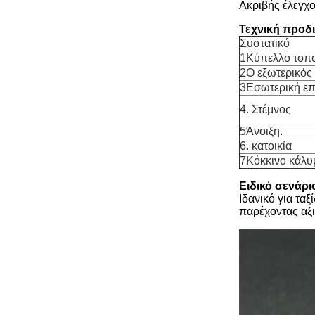
Ακριβής έλεγχο
Τεχνική προδ
Συστατικό
1Κύπελλο τοπ
2Ο εξωτερικός
3Εσωτερική επ
4. Στέμνος
5Άνοιξη.
6. κατοικία
7Κόκκινο κάλυ
Ειδικό σενάρ
Ιδανικό για τα
παρέχοντας αξ