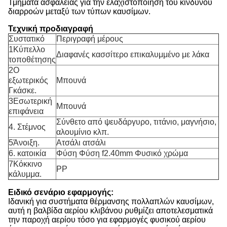
Τμήματα ασφαλείας για την ελαχιστοποίηση του κινδύνου
διαρροών μεταξύ των τύπων καυσίμων.
Τεχνική προδιαγραφή
Συστατικό
Περιγραφή μέρους
1Κύπελλο
Διαφανές κασσίτερο επικαλυμμένο με λάκα
τοποθέτησης
2Ο
εξωτερικός
Μπουνά
Γκάσκε.
3Εσωτερική
Μπουνά
επιφάνεια
Σύνθετο από ψευδάργυρο, τιτάνιο, μαγνήσιο,
4. Στέμνος
αλουμίνιο κλπ.
5Άνοιξη.
Ατσάλι ατσάλι
6. κατοικία
Φύση Φύση f2.40mm Φυσικό χρώμα
7Κόκκινο
PP
κάλυμμα.
Ειδικό σενάριο εφαρμογής:
Ιδανική για συστήματα θέρμανσης πολλαπλών καυσίμων,
αυτή η βαλβίδα αερίου κλιβάνου ρυθμίζει αποτελεσματικά
την παροχή αερίου τόσο για εφαρμογές φυσικού αερίου