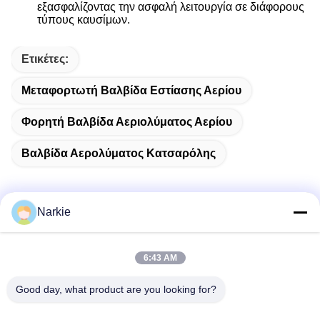
εξασφαλίζοντας την ασφαλή λειτουργία σε διάφορους
τύπους καυσίμων.
Ετικέτες:
Μεταφορτωτή Βαλβίδα Εστίασης Αερίου
Φορητή Βαλβίδα Αεριολύματος Αερίου
Βαλβίδα Αερολύματος Κατσαρόλης
Narkie
Γρήγορη επικοινωνία
6:43 AM
Διεύθυνση
Good day, what product are you looking for?
Οδός Yingbin αριθ. 100, ζώνη οικονομικής και τεχνολογικής
ανάπτυξης, πόλη Cangzhou, επαρχία Hebei