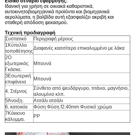
Ειδικό σενάριο εφαρμογής:
Ιδανική για χρήση σε οικιακά καθαριστικά,
αυτοκινητοβιομηχανικά προϊόντα και βιομηχανικά
αερολύματα, η βαλβίδα αυτή εξασφαλίζει ακριβή και
σταθερή απόδοση ψεκασμού.
Τεχνική προδιαγραφή
Συστατικό
Περιγραφή μέρους
1Κύπελλο
Διαφανές κασσίτερο επικαλυμμένο με λάκα
τοποθέτησης
2Ο
εξωτερικός
Μπουνά
Γκάσκε.
3Εσωτερική
Μπουνά
επιφάνεια
Σύνθετο από ψευδάργυρο, τιτάνιο, μαγνήσιο,
4. Στέμνος
αλουμίνιο κλπ.
5Άνοιξη.
Ατσάλι ατσάλι
6. κατοικία
Φύση Φύση f2.40mm Φυσικό χρώμα
7Κόκκινο
PP
κάλυμμα.