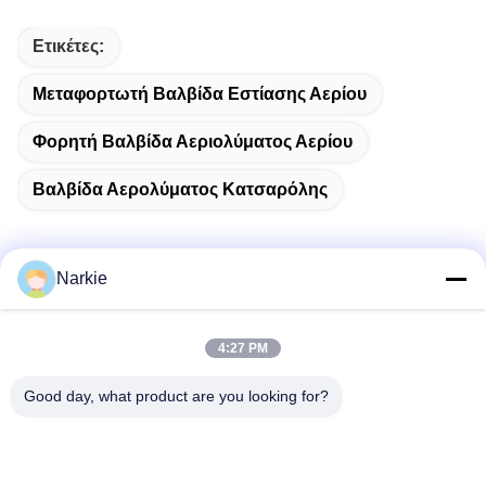
Ετικέτες:
Μεταφορτωτή Βαλβίδα Εστίασης Αερίου
Φορητή Βαλβίδα Αεριολύματος Αερίου
Βαλβίδα Αερολύματος Κατσαρόλης
Narkie
Γρήγορη επικοινωνία
4:27 PM
Διεύθυνση
Good day, what product are you looking for?
Οδός Yingbin αριθ. 100, ζώνη οικονομικής και τεχνολογικής
ανάπτυξης, πόλη Cangzhou, επαρχία Hebei
Τηλεφώνημα