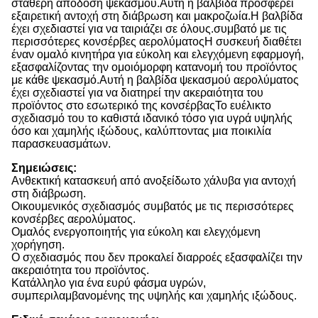
σταθερή απόδοση ψεκασμού.Αυτή η βαλβίδα προσφέρει
εξαιρετική αντοχή στη διάβρωση και μακροζωία.Η βαλβίδα
έχει σχεδιαστεί για να ταιριάζει σε όλους.συμβατό με τις
περισσότερες κονσέρβες αερολύματοςΗ συσκευή διαθέτει
έναν ομαλό κινητήρα για εύκολη και ελεγχόμενη εφαρμογή,
εξασφαλίζοντας την ομοιόμορφη κατανομή του προϊόντος
με κάθε ψεκασμό.Αυτή η βαλβίδα ψεκασμού αερολύματος
έχει σχεδιαστεί για να διατηρεί την ακεραιότητα του
προϊόντος στο εσωτερικό της κονσέρβαςΤο ευέλικτο
σχεδιασμό του το καθιστά ιδανικό τόσο για υγρά υψηλής
όσο και χαμηλής ιξώδους, καλύπτοντας μια ποικιλία
παρασκευασμάτων.
Σημειώσεις:
Ανθεκτική κατασκευή από ανοξείδωτο χάλυβα για αντοχή
στη διάβρωση.
Οικουμενικός σχεδιασμός συμβατός με τις περισσότερες
κονσέρβες αερολύματος.
Ομαλός ενεργοποιητής για εύκολη και ελεγχόμενη
χορήγηση.
Ο σχεδιασμός που δεν προκαλεί διαρροές εξασφαλίζει την
ακεραιότητα του προϊόντος.
Κατάλληλο για ένα ευρύ φάσμα υγρών,
συμπεριλαμβανομένης της υψηλής και χαμηλής ιξώδους.