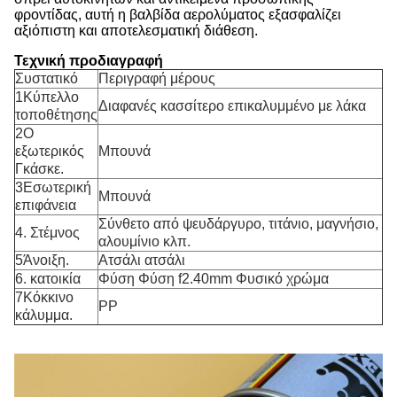
φροντίδας, αυτή η βαλβίδα αερολύματος εξασφαλίζει
αξιόπιστη και αποτελεσματική διάθεση.
Τεχνική προδιαγραφή
Συστατικό
Περιγραφή μέρους
1Κύπελλο
Διαφανές κασσίτερο επικαλυμμένο με λάκα
τοποθέτησης
2Ο
εξωτερικός
Μπουνά
Γκάσκε.
3Εσωτερική
Μπουνά
επιφάνεια
Σύνθετο από ψευδάργυρο, τιτάνιο, μαγνήσιο,
4. Στέμνος
αλουμίνιο κλπ.
5Άνοιξη.
Ατσάλι ατσάλι
6. κατοικία
Φύση Φύση f2.40mm Φυσικό χρώμα
7Κόκκινο
PP
κάλυμμα.