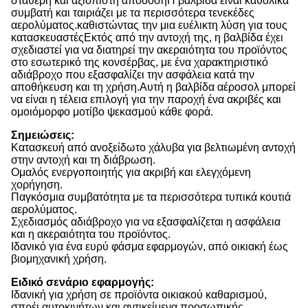
σταθερή και αξιόπιστη απόδοσηΗ βαλβίδα είναι καθολικά
συμβατή και ταιριάζει με τα περισσότερα τενεκέδες
αερολύματος.καθιστώντας την μια ευέλικτη λύση για τους
κατασκευαστέςΕκτός από την αντοχή της, η βαλβίδα έχει
σχεδιαστεί για να διατηρεί την ακεραιότητα του προϊόντος
στο εσωτερικό της κονσέρβας, με ένα χαρακτηριστικό
αδιάβροχο που εξασφαλίζει την ασφάλεια κατά την
αποθήκευση και τη χρήση.Αυτή η βαλβίδα αέροσολ μπορεί
να είναι η τέλεια επιλογή για την παροχή ένα ακριβές και
ομοιόμορφο μοτίβο ψεκασμού κάθε φορά.
Σημειώσεις:
Κατασκευή από ανοξείδωτο χάλυβα για βελτιωμένη αντοχή
στην αντοχή και τη διάβρωση.
Ομαλός ενεργοποιητής για ακριβή και ελεγχόμενη
χορήγηση.
Παγκόσμια συμβατότητα με τα περισσότερα τυπικά κουτιά
αερολύματος.
Σχεδιασμός αδιάβροχο για να εξασφαλίζεται η ασφάλεια
και η ακεραιότητα του προϊόντος.
Ιδανικό για ένα ευρύ φάσμα εφαρμογών, από οικιακή έως
βιομηχανική χρήση.
Ειδικό σενάριο εφαρμογής:
Ιδανική για χρήση σε προϊόντα οικιακού καθαρισμού,
σπρέι αυτοκινήτων και αντικείμενα προσωπικής