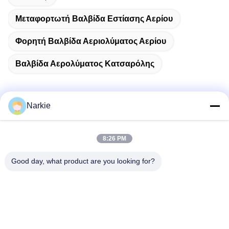
Μεταφορτωτή Βαλβίδα Εστίασης Αερίου
Φορητή Βαλβίδα Αεριολύματος Αερίου
Βαλβίδα Αερολύματος Κατσαρόλης
Narkie
Γρήγορη επικοινωνία
8:26 PM
Διεύθυνση
Good day, what product are you looking for?
Οδός Yingbin αριθ. 100, ζώνη οικονομικής και τεχνολογικής
ανάπτυξης, πόλη Cangzhou, επαρχία Hebei
Τηλεφώνημα
+86-139-30718883