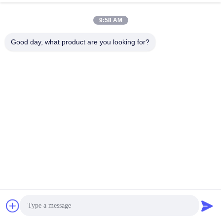
Γρήγορη επικοινωνία
9:58 AM
Διεύθυνση
Good day, what product are you looking for?
Οδός Yingbin αριθ. 100, ζώνη οικονομικής και τεχνολογικής
ανάπτυξης, πόλη Cangzhou, επαρχία Hebei
Τηλεφώνημα
+86-139-30718883
Ηλεκτρονικό
tonny@aerosol-valve.com
Πολιτική απορρήτου
|
Sitemap
| Κίνα Καλή ποιότητα βαλβίδα
κασετών αερίου βουτανίου Προμηθευτής. 2024-2026
CANGZHOU FUTURE INDUSTRY CO.,LTD Όλα τα δικαιώματα
διατηρούνται.