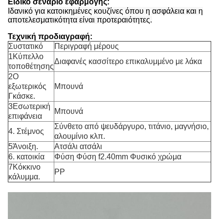
Ειδικό σενάριο εφαρμογής:
Ιδανικό για κατοικημένες κουζίνες όπου η ασφάλεια και η
αποτελεσματικότητα είναι προτεραιότητες.
Τεχνική προδιαγραφή:
Συστατικό
Περιγραφή μέρους
1Κύπελλο
Διαφανές κασσίτερο επικαλυμμένο με λάκα
τοποθέτησης
2Ο
εξωτερικός
Μπουνά
Γκάσκε.
3Εσωτερική
Μπουνά
επιφάνεια
Σύνθετο από ψευδάργυρο, τιτάνιο, μαγνήσιο,
4. Στέμνος
αλουμίνιο κλπ.
5Άνοιξη.
Ατσάλι ατσάλι
6. κατοικία
Φύση Φύση f2.40mm Φυσικό χρώμα
7Κόκκινο
PP
κάλυμμα.