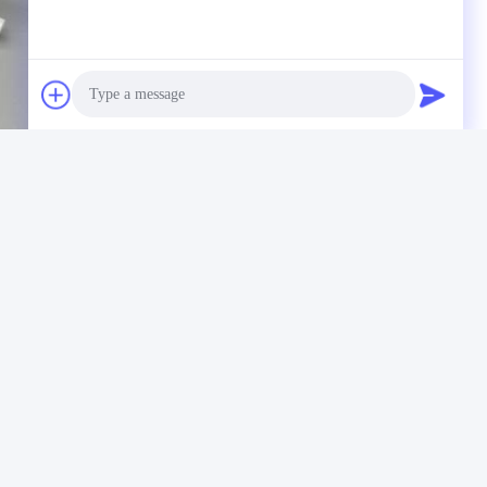
Photo
Video Call
Audio Call