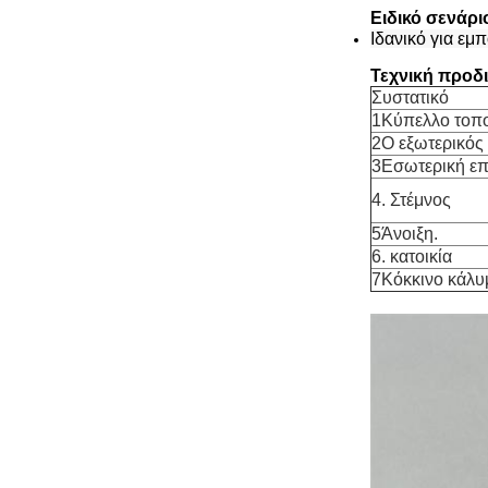
Ειδικό σενάρ
Ιδανικό για εμ
Τεχνική προδ
Συστατικό
1Κύπελλο τοπ
2Ο εξωτερικός
3Εσωτερική επ
4. Στέμνος
5Άνοιξη.
6. κατοικία
7Κόκκινο κάλυ