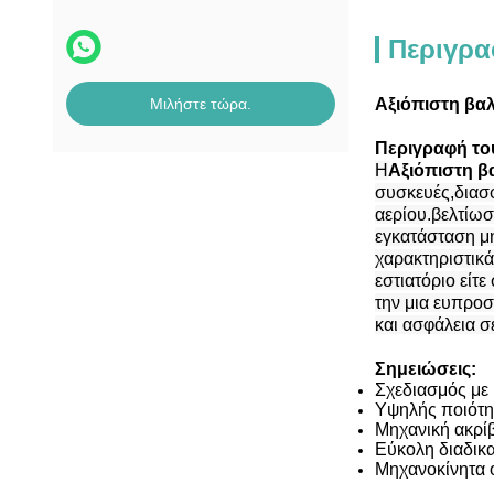
Περιγρα
Μιλήστε τώρα.
Αξιόπιστη βαλ
Περιγραφή το
Η
Αξιόπιστη β
συσκευές,διασ
αερίου.βελτίωσ
εγκατάσταση μ
χαρακτηριστικά
εστιατόριο είτε
την μια ευπρο
και ασφάλεια σ
Σημειώσεις:
Σχεδιασμός με 
Υψηλής ποιότητ
Μηχανική ακρίβ
Εύκολη διαδικ
Μηχανοκίνητα 