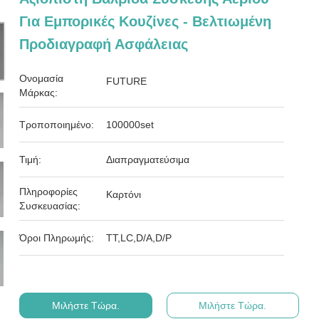
Για Εμπορικές Κουζίνες - Βελτιωμένη
Προδιαγραφή Ασφάλειας
Ονομασία
FUTURE
Μάρκας:
Τροποποιημένο:
100000set
Τιμή:
Διαπραγματεύσιμα
Πληροφορίες
Καρτόνι
Συσκευασίας:
Όροι Πληρωμής:
ΤΤ,LC,D/A,D/P
Μιλήστε Τώρα.
Μιλήστε Τώρα.