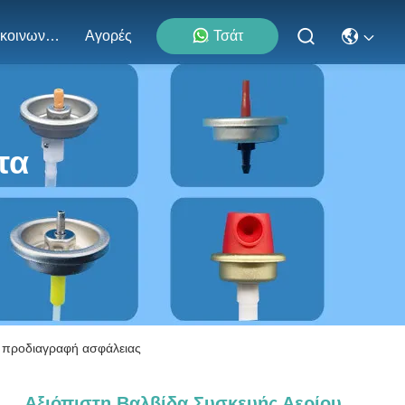
Επικοινωνήστε Μαζί Μας
Αγορές
Τσάτ
τα
νη προδιαγραφή ασφάλειας
Αξιόπιστη Βαλβίδα Συσκευής Αερίου