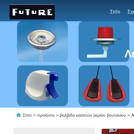
Σπίτι
Λ
Σπίτι
>
προϊόντα
>
βαλβίδα κασετών αερίου βουτανίου
>
Α