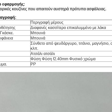
ιο εφαρμογής:
πορικές κουζίνες που απαιτούν αυστηρά πρότυπα ασφάλειας.
ιαγραφή:
Περιγραφή μέρους
οθέτησης
Διαφανές κασσίτερο επικαλυμμένο με λάκα
 Γκάσκε.
Μπουνά
ιφάνεια
Μπουνά
Σύνθετο από ψευδάργυρο, τιτάνιο, μαγνήσιο, 
κλπ.
Ατσάλι ατσάλι
Φύση Φύση f2.40mm Φυσικό χρώμα
μμα.
PP