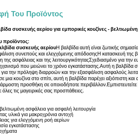
φή Του Προϊόντος
βίδα συσκευής αερίου για εμπορικές κουζίνες - βελτιωμέ
υ προϊόντος:
αλβίδα συσκευής αερίου
Η βαλβίδα αυτή είναι ζωτικής σημασία
φάλιση συνεπούς και ελεγχόμενης απόδοσηςΗ κατασκευή της β
η της ασφάλειας και της λειτουργικότηταςΣχεδιασμένο για την ευ
ηχανισμό που μειώνει το χρόνο εγκατάστασης.Αυτή η βαλβίδα
 για την πρόληψη διαρροών και την εξασφάλιση ασφαλούς λειτ
 σε μια κουζίνα στο σπίτι, αυτή η βαλβίδα παρέχει αξιόπιστη κα
σάρμοστη προσθήκη σε οποιοδήποτε περιβάλλον.Εμπιστευτείτε 
ε όλες τις μαγειρικές σας προσπάθειες.
βελτιωμένη ασφάλεια για ασφαλή λειτουργία
ας υλικά για μακροχρόνια αντοχή
ειας για ελεγχόμενη ροή αερίων
ασία εγκατάστασης
οχήματα