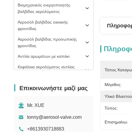
Βιομηχανικός ενεργοποιητής
βαλβίδας αερολύματος
Αεροσόλ βαλβίδας οικιακής
Πληροφορ
φροντίδας
Αεροσόλ βαλβίδας προσωπικής
φροντίδας
Πληροφο
Αντλία αρωμάτων με καπάκι
Κεφάλαια αερολύματος αντλίας
Τόπος Καταγω
ομίχλης
PU ΒΑΛΒΊΔΑ ΑΦΡΟΎ
Μέγεθος:
Επικοινωνήστε μαζί μας
20 mm βαλβίδα αερολύματος
Υλικό Βλαστού
Σπρέι πιπεριού
Mr. XUE
Τύπος:
μηχανή πλήρωσης αερολύματος
tonny@aerosol-valve.com
Επισημαίνω:
+8613930718883