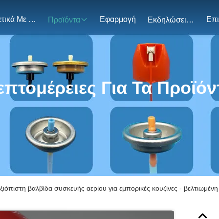
Σχετικά Με Εμάς
Εφαρμογή
Προϊόντα
Εκδηλώσεις
επτομέρειες Για Τα Προϊόν
ξιόπιστη βαλβίδα συσκευής αερίου για εμπορικές κουζίνες - βελτιωμέ