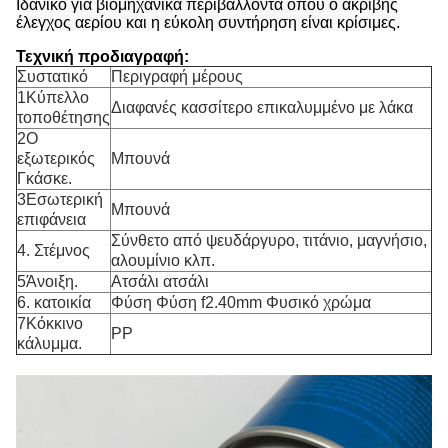
Ιδανικό για βιομηχανικά περιβάλλοντα όπου ο ακριβής
έλεγχος αερίου και η εύκολη συντήρηση είναι κρίσιμες.
Τεχνική προδιαγραφή:
Συστατικό
Περιγραφή μέρους
1Κύπελλο
Διαφανές κασσίτερο επικαλυμμένο με λάκα
τοποθέτησης
2Ο
εξωτερικός
Μπουνά
Γκάσκε.
3Εσωτερική
Μπουνά
επιφάνεια
Σύνθετο από ψευδάργυρο, τιτάνιο, μαγνήσιο,
4. Στέμνος
αλουμίνιο κλπ.
5Άνοιξη.
Ατσάλι ατσάλι
6. κατοικία
Φύση Φύση f2.40mm Φυσικό χρώμα
7Κόκκινο
PP
κάλυμμα.