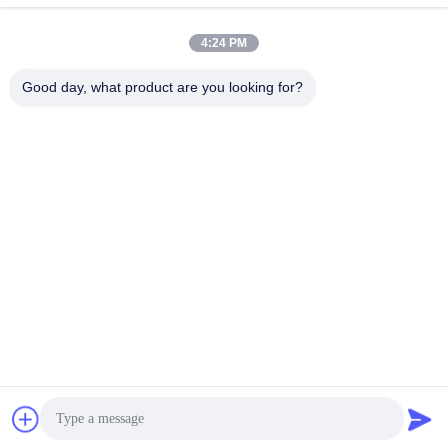
Γρήγορη επικοινωνία
4:24 PM
Διεύθυνση
Good day, what product are you looking for?
Οδός Yingbin αριθ. 100, ζώνη οικονομικής και τεχνολογικής
ανάπτυξης, πόλη Cangzhou, επαρχία Hebei
Τηλεφώνημα
+86-139-30718883
Ηλεκτρονικό
tonny@aerosol-valve.com
Πολιτική απορρήτου
|
Sitemap
| Κίνα Καλή ποιότητα βαλβίδα
κασετών αερίου βουτανίου Προμηθευτής. 2024-2026
CANGZHOU FUTURE INDUSTRY CO.,LTD Όλα τα δικαιώματα
διατηρούνται.