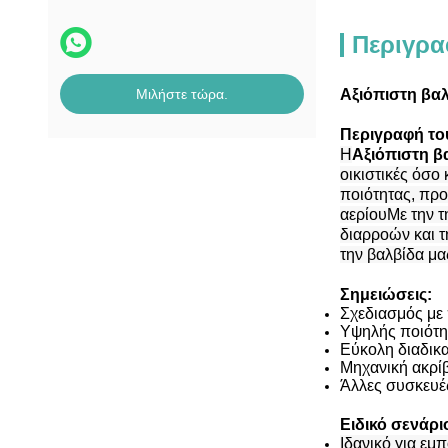
Περιγρα
Μιλήστε τώρα.
Αξιόπιστη βα
Περιγραφή το
Η
Αξιόπιστη β
οικιστικές όσο
ποιότητας, προ
αερίουΜε την 
διαρροών και τ
την βαλβίδα μα
Σημειώσεις:
Σχεδιασμός με 
Υψηλής ποιότητ
Εύκολη διαδικ
Μηχανική ακρίβ
Άλλες συσκευέ
Ειδικό σενάρ
Ιδανικό για εμ