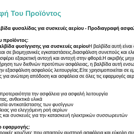
φή Του Προϊόντος
λβίδα φυσαλίδας για συσκευές αερίου - Προδιαγραφή ασφα
υ προϊόντος:
αλβίδα φυσίγγισης για συσκευές αερίου
Η βαλβίδα αυτή είναι 
 και σε βιομηχανικές εγκαταστάσεις,διασφάλιση συνεπούς και 
σφέρει εξαιρετική αντοχή και αντοχή στην φθορά.Η ακριβής μη
τήρηση των διεθνών προτύπων ασφάλειας, η βαλβίδα αυτή ενσω
ην εξασφάλιση ασφαλούς λειτουργίας.Είτε χρησιμοποιείται σε εμ
ς για ανώτερη απόδοση και ασφάλεια σε όλες τις εφαρμογές αερ
προτεραιότητα την ασφάλεια για ασφαλή λειτουργία
ας, ανθεκτικά υλικά
ασία αντικατάστασης των φυσίγγων
ειας για ελεγχόμενη ροή αερίων
ς και συσκευές για την κατασκευή ηλεκτρικών συσσωρευτών
ιο εφαρμογής:
πορικές κουζίνες που απαιτούν αυστηρή ασφάλεια και εύκολη σ