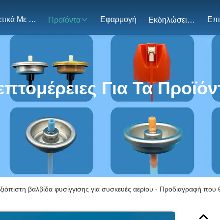
Σχετικά Με Εμάς
Εφαρμογή
Προϊόντα
Εκδηλώσεις
επτομέρειες Για Τα Προϊόν
ξιόπιστη βαλβίδα φυσίγγισης για συσκευές αερίου - Προδιαγραφή που 