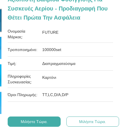
Συσκευές Αερίου - Προδιαγραφή Που
Θέτει Πρώτα Την Ασφάλεια
Ονομασία
FUTURE
Μάρκας:
Τροποποιημένο:
100000set
Τιμή:
Διαπραγματεύσιμα
Πληροφορίες
Καρτόνι
Συσκευασίας:
Όροι Πληρωμής:
ΤΤ,LC,D/A,D/P
Μιλήστε Τώρα.
Μιλήστε Τώρα.