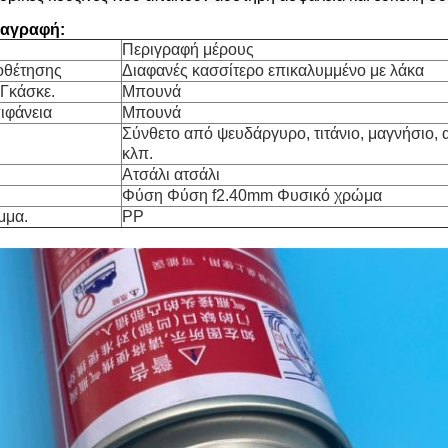
ιαγραφή:
Περιγραφή μέρους
οθέτησης
Διαφανές κασσίτερο επικαλυμμένο με λάκα
 Γκάσκε.
Μπουνά
ιφάνεια
Μπουνά
Σύνθετο από ψευδάργυρο, τιτάνιο, μαγνήσιο, 
κλπ.
Ατσάλι ατσάλι
Φύση Φύση f2.40mm Φυσικό χρώμα
μμα.
PP