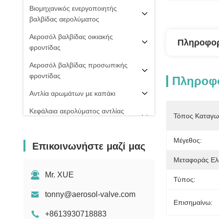
Βιομηχανικός ενεργοποιητής
βαλβίδας αερολύματος
Αεροσόλ βαλβίδας οικιακής
Πληροφορ
φροντίδας
Αεροσόλ βαλβίδας προσωπικής
φροντίδας
Πληροφο
Αντλία αρωμάτων με καπάκι
Κεφάλαια αερολύματος αντλίας
Τόπος Καταγω
ομίχλης
PU ΒΑΛΒΊΔΑ ΑΦΡΟΎ
Μέγεθος:
Επικοινωνήστε μαζί μας
20 mm βαλβίδα αερολύματος
Μεταφοράς Ελ
Σπρέι πιπεριού
Mr. XUE
Τύπος:
μηχανή πλήρωσης αερολύματος
tonny@aerosol-valve.com
Επισημαίνω:
+8613930718883