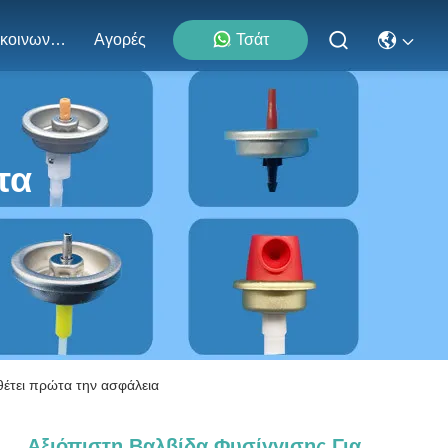
Επικοινωνήστε Μαζί Μας
Αγορές
Τσάτ
τα
θέτει πρώτα την ασφάλεια
Αξιόπιστη Βαλβίδα Φυσίγγισης Για