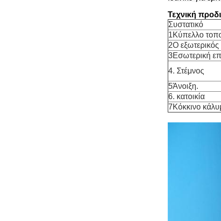
Τεχνική προδ
Συστατικό
1Κύπελλο τοπ
2Ο εξωτερικός
3Εσωτερική επ
4. Στέμνος
5Άνοιξη.
6. κατοικία
7Κόκκινο κάλυ