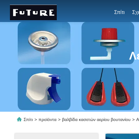
Σπίτι
Λ
Σπίτι
>
προϊόντα
>
βαλβίδα κασετών αερίου βουτανίου
>
Α