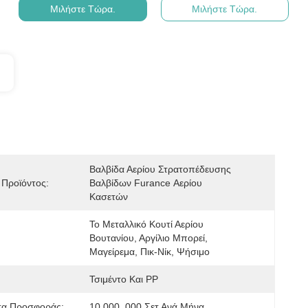
Μιλήστε Τώρα.
Μιλήστε Τώρα.
Βαλβίδα Αερίου Στρατοπέδευσης 
Προϊόντος:
Βαλβίδων Furance Αερίου 
Κασετών
Το Μεταλλικό Κουτί Αερίου 
Βουτανίου, Αργίλιο Μπορεί, 
Μαγείρεμα, Πικ-Νίκ, Ψήσιμο
Τσιμέντο Και PP
τα Προσφοράς:
10,000, 000 Σετ Ανά Μήνα