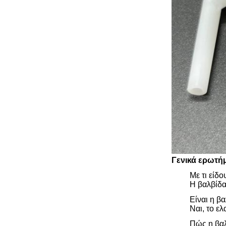
Γενικά ερωτή
Με τι είδο
Η βαλβίδα
Είναι η β
Ναι, το ε
Πώς η βαλ