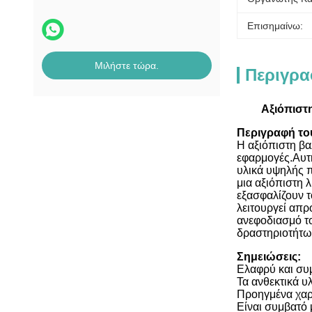
Επισημαίνω:
Μιλήστε τώρα.
Περιγρα
Αξιόπιστ
Περιγραφή το
Η αξιόπιστη βα
εφαρμογές.Αυτ
υλικά υψηλής π
μια αξιόπιστη 
εξασφαλίζουν τ
λειτουργεί απρ
ανεφοδιασμό τ
δραστηριοτήτω
Σημειώσεις:
Ελαφρύ και συ
Τα ανθεκτικά υ
Προηγμένα χαρα
Είναι συμβατό 