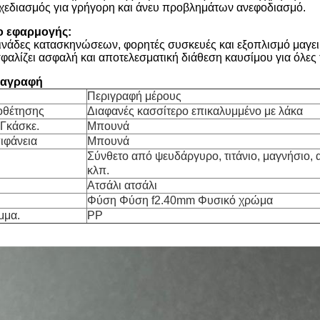
χεδιασμός για γρήγορη και άνευ προβλημάτων ανεφοδιασμό.
ιο εφαρμογής:
μινάδες κατασκηνώσεων, φορητές συσκευές και εξοπλισμό μαγει
φαλίζει ασφαλή και αποτελεσματική διάθεση καυσίμου για όλες 
ιαγραφή
Περιγραφή μέρους
οθέτησης
Διαφανές κασσίτερο επικαλυμμένο με λάκα
 Γκάσκε.
Μπουνά
ιφάνεια
Μπουνά
Σύνθετο από ψευδάργυρο, τιτάνιο, μαγνήσιο, 
κλπ.
Ατσάλι ατσάλι
Φύση Φύση f2.40mm Φυσικό χρώμα
μμα.
PP