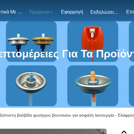
Σχετικά Με Εμάς
Εφαρμογή
Προϊόντα
Εκδηλώσεις
επτομέρειες Για Τα Προϊόν
ξιόπιστη βαλβίδα φυσίγγου βουτανίου για ασφαλή λειτουργία - Ελαφρύ