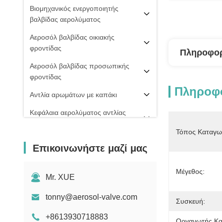
Βιομηχανικός ενεργοποιητής
βαλβίδας αερολύματος
Αεροσόλ βαλβίδας οικιακής
φροντίδας
Πληροφορ
Αεροσόλ βαλβίδας προσωπικής
φροντίδας
Πληροφο
Αντλία αρωμάτων με καπάκι
Κεφάλαια αερολύματος αντλίας
ομίχλης
Τόπος Καταγω
PU ΒΑΛΒΊΔΑ ΑΦΡΟΎ
Επικοινωνήστε μαζί μας
20 mm βαλβίδα αερολύματος
Μέγεθος:
Σπρέι πιπεριού
Mr. XUE
μηχανή πλήρωσης αερολύματος
tonny@aerosol-valve.com
Συσκευή:
+8613930718883
Οργανωτής Κα