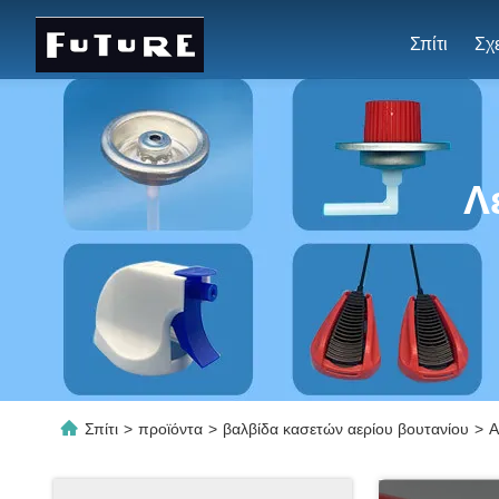
Σπίτι
Λ
Σπίτι
>
προϊόντα
>
βαλβίδα κασετών αερίου βουτανίου
>
Α