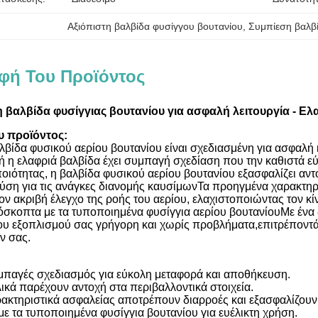
Αξιόπιστη βαλβίδα φυσίγγου βουτανίου
, 
Συμπίεση βαλβ
φή Του Προϊόντος
η βαλβίδα φυσίγγιας βουτανίου για ασφαλή λειτουργία - Ε
υ προϊόντος:
λβίδα φυσικού αερίου βουτανίου είναι σχεδιασμένη για ασφαλή κ
ή η ελαφριά βαλβίδα έχει συμπαγή σχεδίαση που την καθιστά 
οιότητας, η βαλβίδα φυσικού αερίου βουτανίου εξασφαλίζει αντ
λύση για τις ανάγκες διανομής καυσίμωνΤα προηγμένα χαρακτηρ
ον ακριβή έλεγχο της ροής του αερίου, ελαχιστοποιώντας τον κί
όσκοπτα με τα τυποποιημένα φυσίγγια αερίου βουτανίουΜε ένα δ
ου εξοπλισμού σας γρήγορη και χωρίς προβλήματα,επιτρέποντά
ν σας.
μπαγές σχεδιασμός για εύκολη μεταφορά και αποθήκευση.
λικά παρέχουν αντοχή στα περιβαλλοντικά στοιχεία.
κτηριστικά ασφαλείας αποτρέπουν διαρροές και εξασφαλίζουν 
με τα τυποποιημένα φυσίγγια βουτανίου για ευέλικτη χρήση.