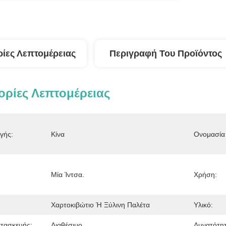
ίες Λεπτομέρειας
Περιγραφή Του Προϊόντος
ρίες Λεπτομέρειας
γής:
Κίνα
Ονομασία 
Μία Ίντσα.
Χρήση:
Χαρτοκιβώτιο Ή Ξύλινη Παλέτα
Υλικό:
τασκευής:
Διαθέσιμο
Δυνατότη