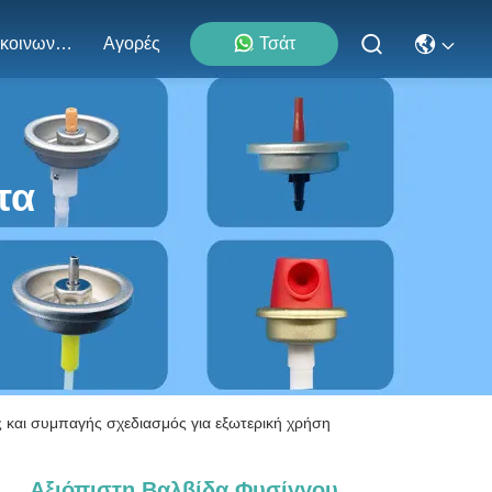
Επικοινωνήστε Μαζί Μας
Αγορές
Τσάτ
τα
ς και συμπαγής σχεδιασμός για εξωτερική χρήση
Αξιόπιστη Βαλβίδα Φυσίγγου