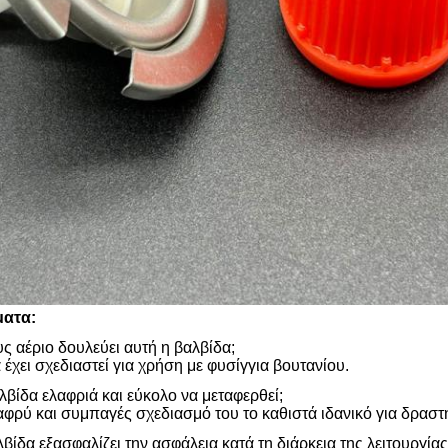
ματα:
υς αέριο δουλεύει αυτή η βαλβίδα;
 έχει σχεδιαστεί για χρήση με φυσίγγια βουτανίου.
αλβίδα ελαφριά και εύκολο να μεταφερθεί;
λαφρύ και συμπαγές σχεδιασμό του το καθιστά ιδανικό για δραστ
βίδα εξασφαλίζει την ασφάλεια κατά τη διάρκεια της λειτουργίας