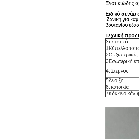
Ενστικτώδης σ
Ειδικό σενάρ
Ιδανική για κα
βουτανίου εξασ
Τεχνική προδ
Συστατικό
1Κύπελλο τοπ
2Ο εξωτερικός
3Εσωτερική επ
4. Στέμνος
5Άνοιξη.
6. κατοικία
7Κόκκινο κάλυ