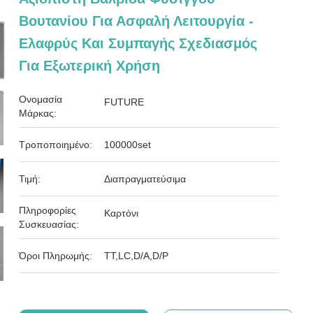
Βουτανίου Για Ασφαλή Λειτουργία -
Ελαφρύς Και Συμπαγής Σχεδιασμός
Για Εξωτερική Χρήση
Ονομασία
FUTURE
Μάρκας:
Τροποποιημένο:
100000set
Τιμή:
Διαπραγματεύσιμα
Πληροφορίες
Καρτόνι
Συσκευασίας:
Όροι Πληρωμής:
ΤΤ,LC,D/A,D/P