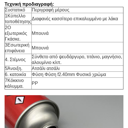
Τεχνική προδιαγραφή:
Συστατικό
Περιγραφή μέρους
1Κύπελλο
Διαφανές κασσίτερο επικαλυμμένο με λάκα
τοποθέτησης
2Ο
εξωτερικός
Μπουνά
Γκάσκε.
3Εσωτερική
Μπουνά
επιφάνεια
Σύνθετο από ψευδάργυρο, τιτάνιο, μαγνήσιο,
4. Στέμνος
αλουμίνιο κλπ.
5Άνοιξη.
Ατσάλι ατσάλι
6. κατοικία
Φύση Φύση f2.40mm Φυσικό χρώμα
7Κόκκινο
PP
κάλυμμα.