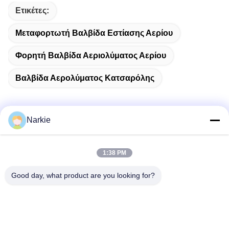
Ετικέτες:
Μεταφορτωτή Βαλβίδα Εστίασης Αερίου
Φορητή Βαλβίδα Αεριολύματος Αερίου
Βαλβίδα Αερολύματος Κατσαρόλης
Narkie
Γρήγορη επικοινωνία
1:38 PM
Διεύθυνση
Good day, what product are you looking for?
Οδός Yingbin αριθ. 100, ζώνη οικονομικής και τεχνολογικής
ανάπτυξης, πόλη Cangzhou, επαρχία Hebei
Τηλεφώνημα
+86-139-30718883