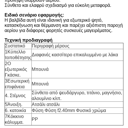
πρόληψη διαρροών αερίου.
Σύνθετο και ελαφρύ σχεδιασμό για εύκολη μεταφορά.
Ειδικό σενάριο εφαρμογής:
Η βαλβίδα αυτή είναι ιδανική για εξωτερικό ψητό,
κατασκήνωση και θέρμανση και παρέχει αξιόπιστη παροχή
αερίου για διάφορες φορητές συσκευές μαγειρέματος.
Τεχνική προδιαγραφή
Συστατικό
Περιγραφή μέρους
1Κύπελλο
Διαφανές κασσίτερο επικαλυμμένο με λάκα
τοποθέτησης
2Ο
εξωτερικός
Μπουνά
Γκάσκε.
3Εσωτερική
Μπουνά
επιφάνεια
Σύνθετο από ψευδάργυρο, τιτάνιο, μαγνήσιο,
4. Στέμνος
αλουμίνιο κλπ.
5Άνοιξη.
Ατσάλι ατσάλι
6. κατοικία
Φύση Φύση f2.40mm Φυσικό χρώμα
7Κόκκινο
PP
κάλυμμα.