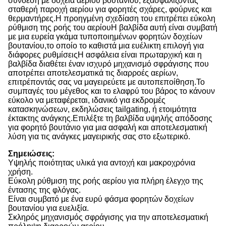
σύνδεση με δοχεία αερίου βουτανίου, εξασφαλίζοντας
σταθερή παροχή αερίου για φορητές σχάρες, φούρνες και
θερμαντήρες.Η προηγμένη σχεδίαση του επιτρέπει εύκολη
ρύθμιση της ροής του αερίουΗ βαλβίδα αυτή είναι συμβατή
με μια ευρεία γκάμα τυποποιημένων φορητών δοχείων
βουτανίου,το οποίο το καθιστά μια ευέλικτη επιλογή για
διάφορες ρυθμίσειςΗ ασφάλεια είναι πρωταρχική και η
βαλβίδα διαθέτει έναν ισχυρό μηχανισμό σφράγισης που
αποτρέπει αποτελεσματικά τις διαρροές αερίων,
επιτρέποντάς σας να μαγειρεύετε με αυτοπεποίθηση.Το
συμπαγές του μέγεθος και το ελαφρύ του βάρος το κάνουν
εύκολο να μεταφέρεται, ιδανικό για εκδρομές
κατασκηνώσεων, εκδηλώσεις tailgating, ή ετοιμότητα
έκτακτης ανάγκης.Επιλέξτε τη βαλβίδα υψηλής απόδοσης
για φορητό βουτάνιο για μια ασφαλή και αποτελεσματική
λύση για τις ανάγκες μαγειρικής σας στο εξωτερικό.
Σημειώσεις:
Υψηλής ποιότητας υλικά για αντοχή και μακροχρόνια
χρήση.
Εύκολη ρύθμιση της ροής αερίου για πλήρη έλεγχο της
έντασης της φλόγας.
Είναι συμβατό με ένα ευρύ φάσμα φορητών δοχείων
βουτανίου για ευελιξία.
Σκληρός μηχανισμός σφράγισης για την αποτελεσματική