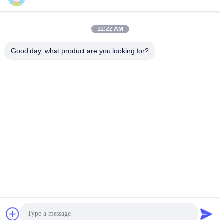
Γρήγορη επικοινωνία
11:22 AM
Διεύθυνση
Good day, what product are you looking for?
Οδός Yingbin αριθ. 100, ζώνη οικονομικής και τεχνολογικής
ανάπτυξης, πόλη Cangzhou, επαρχία Hebei
Τηλεφώνημα
+86-139-30718883
Ηλεκτρονικό
tonny@aerosol-valve.com
Πολιτική απορρήτου
|
Sitemap
| Κίνα Καλή ποιότητα βαλβίδα
κασετών αερίου βουτανίου Προμηθευτής. 2024-2026
CANGZHOU FUTURE INDUSTRY CO.,LTD Όλα τα δικαιώματα
διατηρούνται.