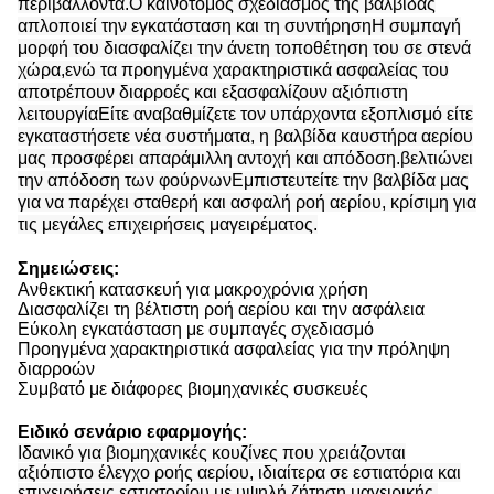
περιβάλλοντα.Ο καινοτόμος σχεδιασμός της βαλβίδας
απλοποιεί την εγκατάσταση και τη συντήρησηΗ συμπαγή
μορφή του διασφαλίζει την άνετη τοποθέτηση του σε στενά
χώρα,ενώ τα προηγμένα χαρακτηριστικά ασφαλείας του
αποτρέπουν διαρροές και εξασφαλίζουν αξιόπιστη
λειτουργίαΕίτε αναβαθμίζετε τον υπάρχοντα εξοπλισμό είτε
εγκαταστήσετε νέα συστήματα, η βαλβίδα καυστήρα αερίου
μας προσφέρει απαράμιλλη αντοχή και απόδοση.βελτιώνει
την απόδοση των φούρνωνΕμπιστευτείτε την βαλβίδα μας
για να παρέχει σταθερή και ασφαλή ροή αερίου, κρίσιμη για
τις μεγάλες επιχειρήσεις μαγειρέματος.
Σημειώσεις:
Ανθεκτική κατασκευή για μακροχρόνια χρήση
Διασφαλίζει τη βέλτιστη ροή αερίου και την ασφάλεια
Εύκολη εγκατάσταση με συμπαγές σχεδιασμό
Προηγμένα χαρακτηριστικά ασφαλείας για την πρόληψη
διαρροών
Συμβατό με διάφορες βιομηχανικές συσκευές
Ειδικό σενάριο εφαρμογής:
Ιδανικό για βιομηχανικές κουζίνες που χρειάζονται
αξιόπιστο έλεγχο ροής αερίου, ιδιαίτερα σε εστιατόρια και
επιχειρήσεις εστιατορίου με υψηλή ζήτηση μαγειρικής.