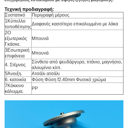
Τεχνική προδιαγραφή:
Συστατικό
Περιγραφή μέρους
1Κύπελλο
Διαφανές κασσίτερο επικαλυμμένο με λάκα
τοποθέτησης
2Ο
εξωτερικός
Μπουνά
Γκάσκε.
3Εσωτερική
Μπουνά
επιφάνεια
Σύνθετο από ψευδάργυρο, τιτάνιο, μαγνήσιο,
4. Στέμνος
αλουμίνιο κλπ.
5Άνοιξη.
Ατσάλι ατσάλι
6. κατοικία
Φύση Φύση f2.40mm Φυσικό χρώμα
7Κόκκινο
PP
κάλυμμα.