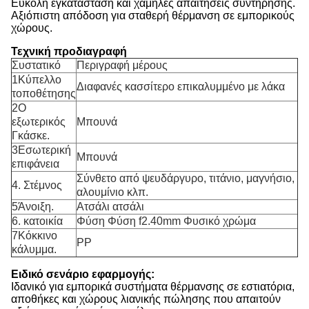
Εύκολη εγκατάσταση και χαμηλές απαιτήσεις συντήρησης.
Αξιόπιστη απόδοση για σταθερή θέρμανση σε εμπορικούς
χώρους.
Τεχνική προδιαγραφή
Συστατικό
Περιγραφή μέρους
1Κύπελλο
Διαφανές κασσίτερο επικαλυμμένο με λάκα
τοποθέτησης
2Ο
εξωτερικός
Μπουνά
Γκάσκε.
3Εσωτερική
Μπουνά
επιφάνεια
Σύνθετο από ψευδάργυρο, τιτάνιο, μαγνήσιο,
4. Στέμνος
αλουμίνιο κλπ.
5Άνοιξη.
Ατσάλι ατσάλι
6. κατοικία
Φύση Φύση f2.40mm Φυσικό χρώμα
7Κόκκινο
PP
κάλυμμα.
Ειδικό σενάριο εφαρμογής:
Ιδανικό για εμπορικά συστήματα θέρμανσης σε εστιατόρια,
αποθήκες και χώρους λιανικής πώλησης που απαιτούν