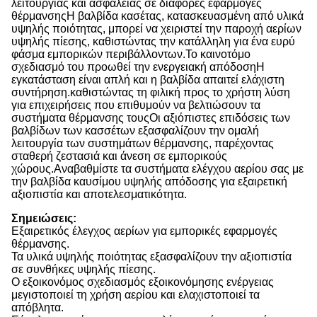
λειτουργίας και ασφάλειας σε διάφορες εφαρμογές
θέρμανσηςΗ βαλβίδα κασέτας, κατασκευασμένη από υλικά
υψηλής ποιότητας, μπορεί να χειριστεί την παροχή αερίων
υψηλής πίεσης, καθιστώντας την κατάλληλη για ένα ευρύ
φάσμα εμπορικών περιβάλλοντων.Το καινοτόμο
σχεδιασμό του προωθεί την ενεργειακή απόδοσηΗ
εγκατάσταση είναι απλή και η βαλβίδα απαιτεί ελάχιστη
συντήρηση.καθιστώντας τη φιλική προς το χρήστη λύση
για επιχειρήσεις που επιθυμούν να βελτιώσουν τα
συστήματα θέρμανσης τουςΟι αξιόπιστες επιδόσεις των
βαλβίδων των κασσέτων εξασφαλίζουν την ομαλή
λειτουργία των συστημάτων θέρμανσης, παρέχοντας
σταθερή ζεστασιά και άνεση σε εμπορικούς
χώρους.Αναβαθμίστε τα συστήματα ελέγχου αερίου σας με
την βαλβίδα καυσίμου υψηλής απόδοσης για εξαιρετική
αξιοπιστία και αποτελεσματικότητα.
Σημειώσεις:
Εξαιρετικός έλεγχος αερίων για εμπορικές εφαρμογές
θέρμανσης.
Τα υλικά υψηλής ποιότητας εξασφαλίζουν την αξιοπιστία
σε συνθήκες υψηλής πίεσης.
Ο εξοικονόμος σχεδιασμός εξοικονόμησης ενέργειας
μεγιστοποιεί τη χρήση αερίου και ελαχιστοποιεί τα
απόβλητα.