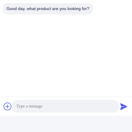
Τι κάνει η βαλβίδα κασέτας;
Good day, what product are you looking for?
Ελέγχει τη ροή αερίων στα συστήματα θέρμανσης,
εξασφαλίζοντας την ασφαλή και αποτελεσματική
λειτουργία σε εμπορικές εφαρμογές.
Είναι κατάλληλη αυτή η βαλβίδα για παροχή αερίου
υψηλής πίεσης;
Ναι, είναι κατασκευασμένο από υλικά υψηλής
ποιότητας που έχουν σχεδιαστεί για να αντέχουν σε
συνθήκες υψηλής πίεσης.
Πώς συμβάλλει αυτή η βαλβίδα στην ενεργειακή
απόδοση;
Ο σχεδιασμός του προάγει τη βέλτιστη χρήση αερίου,
μειώνει τα απόβλητα και μειώνει το λειτουργικό
κόστος.
Είναι περίπλοκη η εγκατάσταση;
Όχι, η βαλβίδα κασέτας είναι σχεδιασμένη για εύκολη
εγκατάσταση και απαιτεί ελάχιστη συντήρηση.
Σε ποια περιβάλλοντα μπορεί να χρησιμοποιηθεί
αυτή η βαλβίδα;
Είναι κατάλληλο για εμπορικά συστήματα θέρμανσης
σε διάφορα περιβάλλοντα, συμπεριλαμβανομένων
εστιατορίων, αποθηκών και χώρων λιανικής