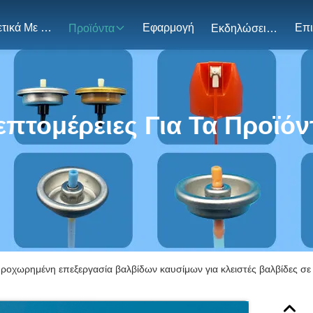
Σχετικά Με Εμάς
Εφαρμογή
Προϊόντα
Εκδηλώσεις
επτομέρειες Για Τα Προϊόν
ροχωρημένη επεξεργασία βαλβίδων καυσίμων για κλειστές βαλβίδες σε 