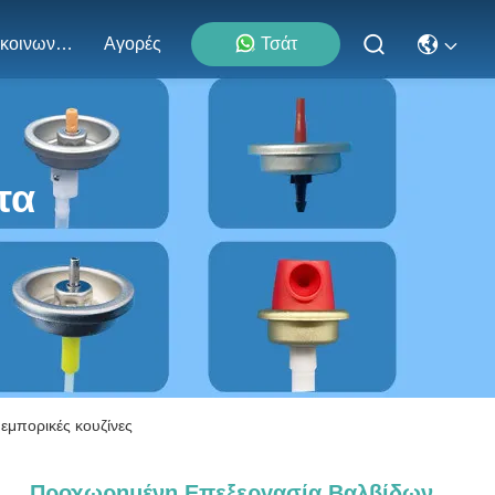
Επικοινωνήστε Μαζί Μας
Αγορές
Τσάτ
τα
εμπορικές κουζίνες
Προχωρημένη Επεξεργασία Βαλβίδων