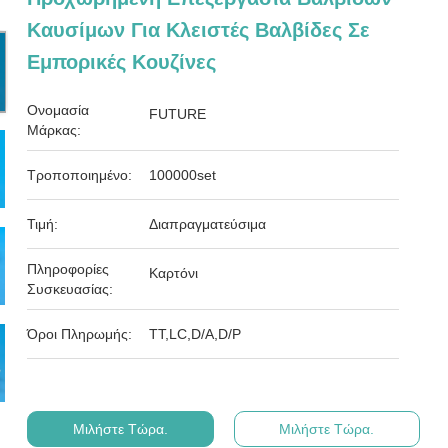
Καυσίμων Για Κλειστές Βαλβίδες Σε
Εμπορικές Κουζίνες
Ονομασία
FUTURE
Μάρκας:
Τροποποιημένο:
100000set
Τιμή:
Διαπραγματεύσιμα
Πληροφορίες
Καρτόνι
Συσκευασίας:
Όροι Πληρωμής:
ΤΤ,LC,D/A,D/P
Μιλήστε Τώρα.
Μιλήστε Τώρα.