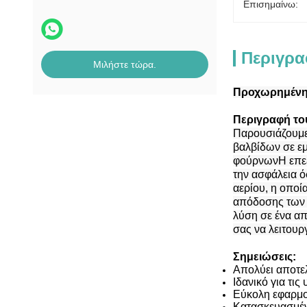
Επισημαίνω:
Περιγρα
Μιλήστε τώρα.
Προχωρημένη 
Περιγραφή το
Παρουσιάζουμε
βαλβίδων σε εμ
φούρνωνΗ επεξε
την ασφάλεια 
αερίου, η οποία
απόδοσης των 
λύση σε ένα απ
σας να λειτουρ
Σημειώσεις:
Απολύει αποτελ
Ιδανικό για τι
Εύκολη εφαρμο
Κατασκευασμέν