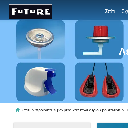
Σπίτι
Λ
Σπίτι
>
προϊόντα
>
βαλβίδα κασετών αερίου βουτανίου
>
Π