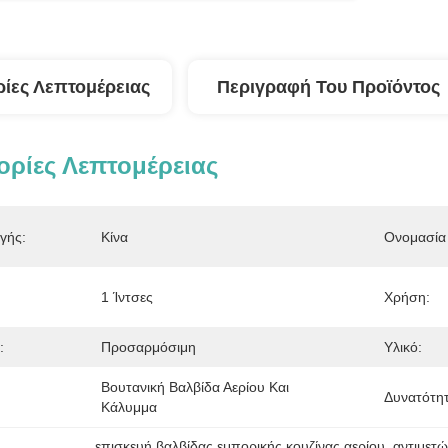
ίες Λεπτομέρειας
Περιγραφή Του Προϊόντος
ρίες Λεπτομέρειας
γής:
Κίνα
Ονομασία 
1 Ίντσες
Χρήση:
:
Προσαρμόσιμη
Υλικό:
Βουτανική Βαλβίδα Αερίου Και 
Δυνατότη
Κάλυμμα
επισκευή βαλβίδας εμπορικής κουζίνας αερίου
, 
αντιμετ