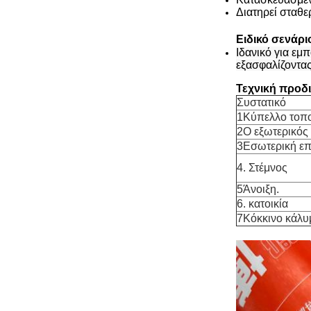
Διατηρεί σταθε
Ειδικό σενάρ
Ιδανικό για εμ
εξασφαλίζοντας
Τεχνική προδ
Συστατικό
1Κύπελλο τοπ
2Ο εξωτερικός
3Εσωτερική επ
4. Στέμνος
5Άνοιξη.
6. κατοικία
7Κόκκινο κάλυ