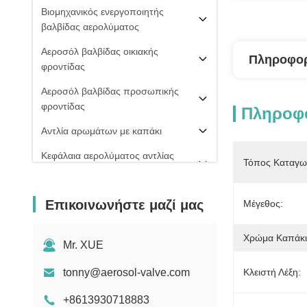
Βιομηχανικός ενεργοποιητής
βαλβίδας αερολύματος
Αεροσόλ βαλβίδας οικιακής
Πληροφορ
φροντίδας
Αεροσόλ βαλβίδας προσωπικής
φροντίδας
Πληροφο
Αντλία αρωμάτων με καπάκι
Κεφάλαια αερολύματος αντλίας
Τόπος Καταγω
ομίχλης
PU ΒΑΛΒΊΔΑ ΑΦΡΟΎ
Επικοινωνήστε μαζί μας
Μέγεθος:
20 mm βαλβίδα αερολύματος
Χρώμα Καπάκι
Σπρέι πιπεριού
Mr. XUE
μηχανή πλήρωσης αερολύματος
tonny@aerosol-valve.com
Κλειστή Λέξη:
+8613930718883