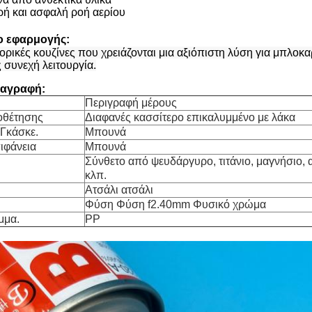
ρή και ασφαλή ροή αερίου
ιο εφαρμογής:
πορικές κουζίνες που χρειάζονται μια αξιόπιστη λύση για μπλο
 συνεχή λειτουργία.
ιαγραφή:
Περιγραφή μέρους
οθέτησης
Διαφανές κασσίτερο επικαλυμμένο με λάκα
 Γκάσκε.
Μπουνά
ιφάνεια
Μπουνά
Σύνθετο από ψευδάργυρο, τιτάνιο, μαγνήσιο, 
κλπ.
Ατσάλι ατσάλι
Φύση Φύση f2.40mm Φυσικό χρώμα
μμα.
PP