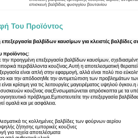
επισκευή βαλβίδας φυσιγγίου βουτανίου
φή Του Προϊόντος
επεξεργασία βαλβίδων καυσίμων για κλειστές βαλβίδες σε
υ προϊόντος:
 την προηγμένη επεξεργασία βαλβίδων καυσίμων, σχεδιασμένη 
πορικά περιβάλλοντα κουζίνας.Αυτή η αποτελεσματική θεραπεία
ργασία είναι απλή στην εφαρμογή, αλλά είναι πολύ πιο εύκολη
όσο και την απόδοσηΜε την αντιμετώπιση των προβλημάτων των
 είναι κρίσιμη για τις λειτουργίες μαγειρέματος υψηλού όγκου.η
συσκευών κουζίνας σαςΕνσωματώνεται απρόσκοπτα με τα υπά
ογοητευτικό πρόβλημα.Εμπιστευτείτε την επεξεργασία βαλβίδας
γεί ομαλά και με ασφάλεια.
εσματικά τις κολλημένες βαλβίδες των φούρνων αερίου
ς υψηλής ζήτησης εμπορικές κουζίνες
γή για ταχεία αποτελέσματα
α από ανθεκτικά υλικά