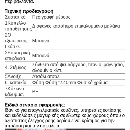
περιβάλλοντα.
Τεχνική προδιαγραφή
Συστατικό
Περιγραφή μέρους
1Κύπελλο
Διαφανές κασσίτερο επικαλυμμένο με λάκα
τοποθέτησης
2Ο
εξωτερικός
Μπουνά
Γκάσκε.
3Εσωτερική
Μπουνά
επιφάνεια
Σύνθετο από ψευδάργυρο, τιτάνιο, μαγνήσιο,
4. Στέμνος
αλουμίνιο κλπ.
5Άνοιξη.
Ατσάλι ατσάλι
6. κατοικία
Φύση Φύση f2.40mm Φυσικό χρώμα
7Κόκκινο
PP
κάλυμμα.
Ειδικό σενάριο εφαρμογής:
Ιδανικό για επαγγελματικές κουζίνες, υπηρεσίες εστίασης
και εκδηλώσεις μαγειρικής σε εξωτερικούς χώρους όπου ο
αξιόπιστος έλεγχος ροής αερίου είναι κρίσιμος για την
απόδοση και την ασφάλεια.