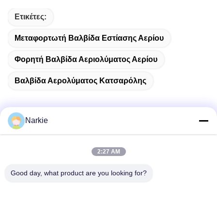
Ετικέτες:
Μεταφορτωτή Βαλβίδα Εστίασης Αερίου
Φορητή Βαλβίδα Αεριολύματος Αερίου
Βαλβίδα Αερολύματος Κατσαρόλης
Narkie
Γρήγορη επικοινωνία
2:27 AM
Διεύθυνση
Good day, what product are you looking for?
Οδός Yingbin αριθ. 100, ζώνη οικονομικής και τεχνολογικής
ανάπτυξης, πόλη Cangzhou, επαρχία Hebei
Τηλεφώνημα