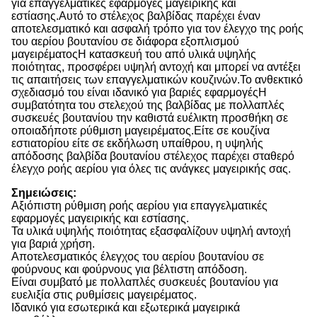
για επαγγελματικές εφαρμογές μαγειρικής και
εστίασης.Αυτό το στέλεχος βαλβίδας παρέχει έναν
αποτελεσματικό και ασφαλή τρόπο για τον έλεγχο της ροής
του αερίου βουτανίου σε διάφορα εξοπλισμού
μαγειρέματοςΗ κατασκευή του από υλικά υψηλής
ποιότητας, προσφέρει υψηλή αντοχή και μπορεί να αντέξει
τις απαιτήσεις των επαγγελματικών κουζινών.Το ανθεκτικό
σχεδιασμό του είναι ιδανικό για βαριές εφαρμογέςΗ
συμβατότητα του στελεχού της βαλβίδας με πολλαπλές
συσκευές βουτανίου την καθιστά ευέλικτη προσθήκη σε
οποιαδήποτε ρύθμιση μαγειρέματος.Είτε σε κουζίνα
εστιατορίου είτε σε εκδήλωση υπαίθρου, η υψηλής
απόδοσης βαλβίδα βουτανίου στέλεχος παρέχει σταθερό
έλεγχο ροής αερίου για όλες τις ανάγκες μαγειρικής σας.
Σημειώσεις:
Αξιόπιστη ρύθμιση ροής αερίου για επαγγελματικές
εφαρμογές μαγειρικής και εστίασης.
Τα υλικά υψηλής ποιότητας εξασφαλίζουν υψηλή αντοχή
για βαριά χρήση.
Αποτελεσματικός έλεγχος του αερίου βουτανίου σε
φούρνους και φούρνους για βέλτιστη απόδοση.
Είναι συμβατό με πολλαπλές συσκευές βουτανίου για
ευελιξία στις ρυθμίσεις μαγειρέματος.
Ιδανικό για εσωτερικά και εξωτερικά μαγειρικά