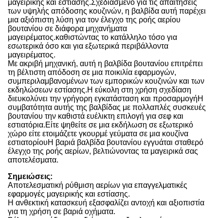
μαγειρικής και εστίασης.Σχεδιασμένο για τις απαιτήσεις
των υψηλής απόδοσης κουζινών, η βαλβίδα αυτή παρέχει
μια αξιόπιστη λύση για τον έλεγχο της ροής αερίου
βουτανίου σε διάφορα μηχανήματα
μαγειρέματος.καθιστώντας το κατάλληλο τόσο για
εσωτερικά όσο και για εξωτερικά περιβάλλοντα
μαγειρέματος.
Με ακριβή μηχανική, αυτή η βαλβίδα βουτανίου επιτρέπει
τη βέλτιστη απόδοση σε μια ποικιλία εφαρμογών,
συμπεριλαμβανομένων των εμπορικών κουζινών και των
εκδηλώσεων εστίασης.Η εύκολη στη χρήση σχεδίαση
διευκολύνει την γρήγορη εγκατάσταση και προσαρμογήΗ
συμβατότητα αυτής της βαλβίδας με πολλαπλές συσκευές
βουτανίου την καθιστά ευέλικτη επιλογή για σεφ και
εστιατόρια.Είτε ψηθείτε σε μια εκδήλωση σε εξωτερικό
χώρο είτε ετοιμάζετε γκουρμέ γεύματα σε μια κουζίνα
εστιατορίουΗ βαριά βαλβίδα βουτανίου εγγυάται σταθερό
έλεγχο της ροής αερίων, βελτιώνοντας τα μαγειρικά σας
αποτελέσματα.
Σημειώσεις:
Αποτελεσματική ρύθμιση αερίων για επαγγελματικές
εφαρμογές μαγειρικής και εστίασης.
Η ανθεκτική κατασκευή εξασφαλίζει αντοχή και αξιοπιστία
για τη χρήση σε βαριά οχήματα.