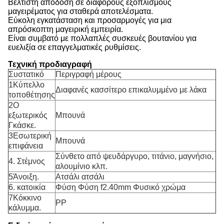
Βέλτιστη απόδοση σε διάφορους εξοπλισμούς
μαγειρέματος για σταθερά αποτελέσματα.
Εύκολη εγκατάσταση και προσαρμογές για μια
απρόσκοπτη μαγειρική εμπειρία.
Είναι συμβατό με πολλαπλές συσκευές βουτανίου για
ευελιξία σε επαγγελματικές ρυθμίσεις.
Τεχνική προδιαγραφή
Συστατικό
Περιγραφή μέρους
1Κύπελλο
Διαφανές κασσίτερο επικαλυμμένο με λάκα
τοποθέτησης
2Ο
εξωτερικός
Μπουνά
Γκάσκε.
3Εσωτερική
Μπουνά
επιφάνεια
Σύνθετο από ψευδάργυρο, τιτάνιο, μαγνήσιο,
4. Στέμνος
αλουμίνιο κλπ.
5Άνοιξη.
Ατσάλι ατσάλι
6. κατοικία
Φύση Φύση f2.40mm Φυσικό χρώμα
7Κόκκινο
PP
κάλυμμα.