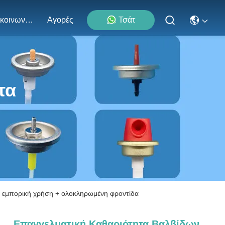
Επικοινωνήστε Μαζί Μας
Αγορές
Τσάτ
τα
αι εμπορική χρήση + ολοκληρωμένη φροντίδα
Επαγγελματική Καθαριότητα Βαλβίδων