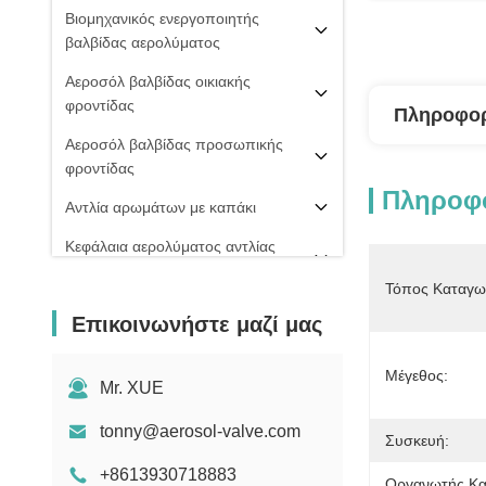
Βιομηχανικός ενεργοποιητής
βαλβίδας αερολύματος
Αεροσόλ βαλβίδας οικιακής
φροντίδας
Πληροφορ
Αεροσόλ βαλβίδας προσωπικής
φροντίδας
Πληροφο
Αντλία αρωμάτων με καπάκι
Κεφάλαια αερολύματος αντλίας
ομίχλης
Τόπος Καταγω
PU ΒΑΛΒΊΔΑ ΑΦΡΟΎ
Επικοινωνήστε μαζί μας
20 mm βαλβίδα αερολύματος
Μέγεθος:
Σπρέι πιπεριού
Mr. XUE
μηχανή πλήρωσης αερολύματος
tonny@aerosol-valve.com
Συσκευή:
+8613930718883
Οργανωτής Κα