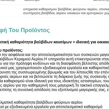
υπηρεσία καθαρισμού βαλβίδας φούρνου αερίου
, 
επισκ
συντήρηση βαλβίδας αερίου οικιακών και εμπορικών χ
φή Του Προϊόντος
τική καθαριότητα βαλβίδων καυσίμων + ιδανική για οικια
υ προϊόντος:
α την ασφάλεια και την αποτελεσματικότητα των συσκευών μαγε
λβίδων Κεραμιού Αερίου.Η υπηρεσία αυτή επικεντρώνεται στο
 για την πρόληψη κινδύνων και τη διασφάλιση βέλτιστης απόδ
χνικοί μας χρησιμοποιούν εξειδικευμένα εργαλεία και καθαριστικ
ρυνση της συσσωρευμένης βρωμιάς και του λίπουςΜε την επένδ
ροές αερίων και να βελτιώσετε τη διάρκεια ζωής της συσκευής 
α καθαρισμού είναι ιδανική για τους ιδιοκτήτες εστιατορίων, το
 αερίου για την καθημερινή τους μαγειρική.Το τακτικό επαγγελμ
 επίσης τη συνολική απόδοση του εξοπλισμού μαγειρικής σας, 
λματική καθαριότητα βαλβίδων φούρνων αερίου
κοί με εξειδικευμένα εργαλεία για αποτελεσματικό καθαρισμό