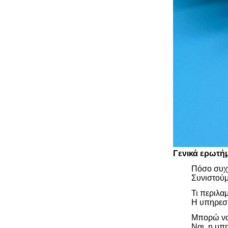
Γενικά ερωτή
Πόσο συχν
Συνιστούμ
Τι περιλα
Η υπηρεσί
Μπορώ να 
Ναι, η υπ