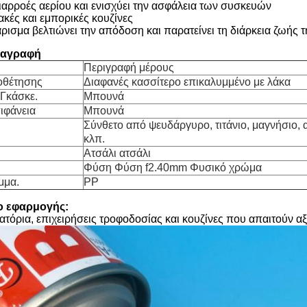
αρροές αερίου και ενισχύει την ασφάλεια των συσκευών
ιακές και εμπορικές κουζίνες
άρισμα βελτιώνει την απόδοση και παρατείνει τη διάρκεια ζωής 
ιαγραφή
Περιγραφή μέρους
οθέτησης
Διαφανές κασσίτερο επικαλυμμένο με λάκα
 Γκάσκε.
Μπουνά
ιφάνεια
Μπουνά
Σύνθετο από ψευδάργυρο, τιτάνιο, μαγνήσιο, 
κλπ.
Ατσάλι ατσάλι
Φύση Φύση f2.40mm Φυσικό χρώμα
μμα.
PP
ιο εφαρμογής:
τιατόρια, επιχειρήσεις τροφοδοσίας και κουζίνες που απαιτούν 