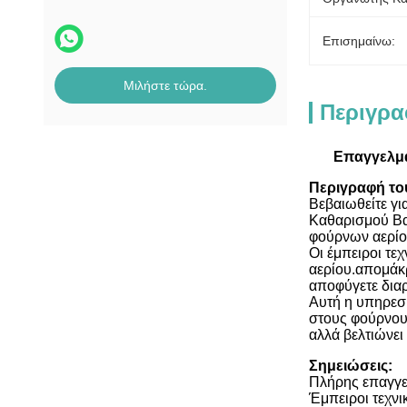
Επισημαίνω:
Μιλήστε τώρα.
Περιγρα
Επαγγελμα
Περιγραφή το
Βεβαιωθείτε γι
Καθαρισμού Βα
φούρνων αερίου
Οι έμπειροι τε
αερίου.απομάκ
αποφύγετε διαρ
Αυτή η υπηρεσί
στους φούρνους
αλλά βελτιώνει
Σημειώσεις:
Πλήρης επαγγε
Έμπειροι τεχνι