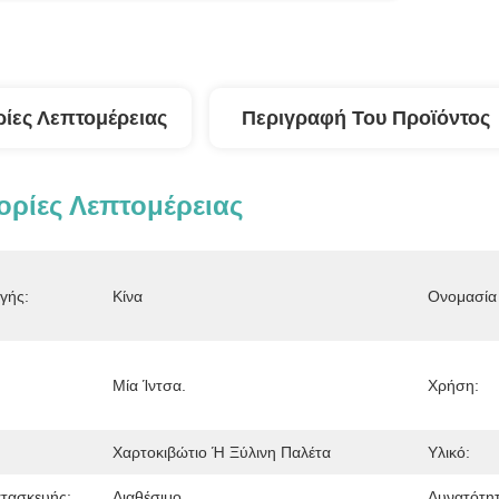
ίες Λεπτομέρειας
Περιγραφή Του Προϊόντος
ρίες Λεπτομέρειας
γής:
Κίνα
Ονομασία 
Μία Ίντσα.
Χρήση:
Χαρτοκιβώτιο Ή Ξύλινη Παλέτα
Υλικό:
τασκευής:
Διαθέσιμο
Δυνατότη