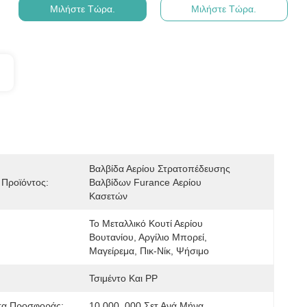
Μιλήστε Τώρα.
Μιλήστε Τώρα.
Βαλβίδα Αερίου Στρατοπέδευσης 
Προϊόντος:
Βαλβίδων Furance Αερίου 
Κασετών
Το Μεταλλικό Κουτί Αερίου 
Βουτανίου, Αργίλιο Μπορεί, 
Μαγείρεμα, Πικ-Νίκ, Ψήσιμο
Τσιμέντο Και PP
τα Προσφοράς:
10,000, 000 Σετ Ανά Μήνα