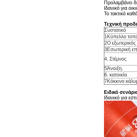
Προλαμβάνει δι
Ιδανικό για οικ
Το τακτικό καθ
Τεχνική προδ
Συστατικό
1Κύπελλο τοπ
2Ο εξωτερικός
3Εσωτερική επ
4. Στέμνος
5Άνοιξη.
6. κατοικία
7Κόκκινο κάλυ
Ειδικό σενάρ
Ιδανικό για εσ