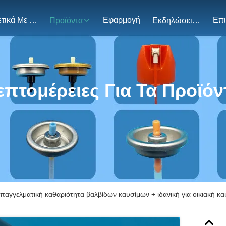
Σχετικά Με Εμάς
Εφαρμογή
Προϊόντα
Εκδηλώσεις
επτομέρειες Για Τα Προϊόν
παγγελματική καθαριότητα βαλβίδων καυσίμων + ιδανική για οικιακή κ