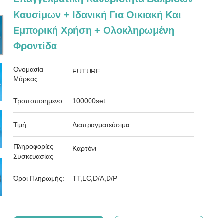
Καυσίμων + Ιδανική Για Οικιακή Και
Εμπορική Χρήση + Ολοκληρωμένη
Φροντίδα
Ονομασία
FUTURE
Μάρκας:
Τροποποιημένο:
100000set
Τιμή:
Διαπραγματεύσιμα
Πληροφορίες
Καρτόνι
Συσκευασίας:
Όροι Πληρωμής:
ΤΤ,LC,D/A,D/P