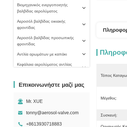
Βιομηχανικός ενεργοποιητής
βαλβίδας αερολύματος
Αεροσόλ βαλβίδας οικιακής
φροντίδας
Πληροφορ
Αεροσόλ βαλβίδας προσωπικής
φροντίδας
Πληροφο
Αντλία αρωμάτων με καπάκι
Κεφάλαια αερολύματος αντλίας
ομίχλης
Τόπος Καταγω
PU ΒΑΛΒΊΔΑ ΑΦΡΟΎ
Επικοινωνήστε μαζί μας
20 mm βαλβίδα αερολύματος
Μέγεθος:
Σπρέι πιπεριού
Mr. XUE
μηχανή πλήρωσης αερολύματος
tonny@aerosol-valve.com
Συσκευή:
+8613930718883
Οργανωτής Κα