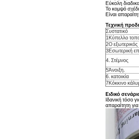
Εύκολη διαδικα
Το κομψό σχέδι
Είναι απαραίτη
Τεχνική προδ
Συστατικό
1Κύπελλο τοπ
2Ο εξωτερικός
3Εσωτερική επ
4. Στέμνος
5Άνοιξη.
6. κατοικία
7Κόκκινο κάλυ
Ειδικό σενάρ
Ιδανική τόσο γ
απαραίτητη για 