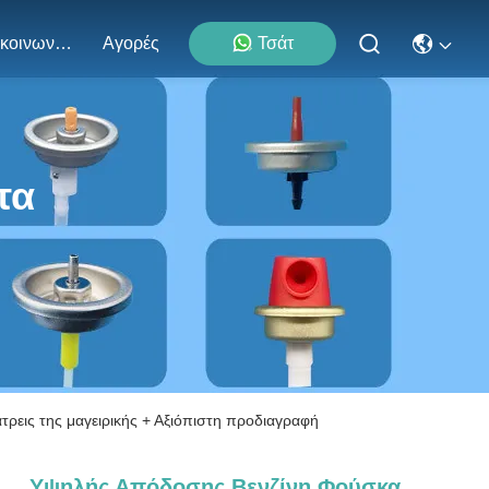
Επικοινωνήστε Μαζί Μας
Αγορές
Τσάτ
τα
τρεις της μαγειρικής + Αξιόπιστη προδιαγραφή
Υψηλής Απόδοσης Βενζίνη Φούσκα