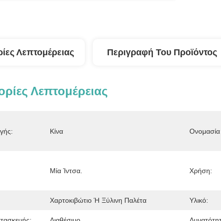
ίες Λεπτομέρειας
Περιγραφή Του Προϊόντος
ρίες Λεπτομέρειας
γής:
Κίνα
Ονομασία 
Μία Ίντσα.
Χρήση:
Χαρτοκιβώτιο Ή Ξύλινη Παλέτα
Υλικό:
τασκευής:
Διαθέσιμο
Δυνατότη