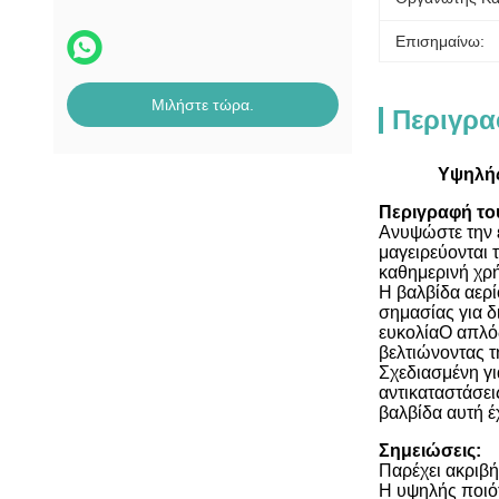
Επισημαίνω:
Μιλήστε τώρα.
Περιγρα
Υψηλής
Περιγραφή το
Ανυψώστε την ε
μαγειρεύονται 
καθημερινή χρ
Η βαλβίδα αερί
σημασίας για δ
ευκολίαΟ απλός
βελτιώνοντας τ
Σχεδιασμένη γι
αντικαταστάσει
βαλβίδα αυτή έ
Σημειώσεις:
Παρέχει ακριβή
Η υψηλής ποιό