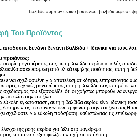
Βαλβίδα σομπών αερίου βουτανίου
, 
βαλβίδα αερίου υψ
φή Του Προϊόντος
 απόδοσης βενζινή βενζίνη βαλβίδα + Ιδανική για τους λάτ
υ προϊόντος:
μπειρία μαγειρέματος σας με τη βαλβίδα αερίου υψηλής απόδοσ
τέλεια.Κατασκευασμένη από υλικά υψηλής ποιότητας, αυτή η βαλ
ήση.
ου είναι σχεδιασμένη για αποτελεσματικότητα, επιτρέποντας ομ
ιάφορες τεχνικές μαγειρέματος.αυτή η βαλβίδα σας επιτρέπει να
 σχεδιασμός του εξασφαλίζει ότι οι χρήστες μπορούν να ενερ
ην ευκολία στην κουζίνα.
α εύκολη εγκατάσταση, αυτή η βαλβίδα αερίου είναι ιδανική τόσο
ς.διατηρώντας μια οργανωμένη εμφάνιση στην κουζίνα σαςΗ τακ
χει σχεδιαστεί για εύκολη πρόσβαση, καθιστώντας τις επιθεωρ
 έλεγχο της ροής αερίου για βέλτιστο μαγείρεμα
τητας κατασκευή εξασφαλίζει αντοχή και απόδοση