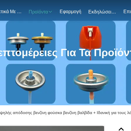
Σχετικά Με Εμάς
Εφαρμογή
Προϊόντα
Εκδηλώσεις
επτομέρειες Για Τα Προϊόν
ψηλής απόδοσης βενζίνη φούσκα βενζίνη βαλβίδα + Ιδανική για τους λά