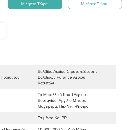
Μιλήστε Τώρα.
Μιλήστε Τώρα.
Βαλβίδα Αερίου Στρατοπέδευσης 
Προϊόντος:
Βαλβίδων Furance Αερίου 
Κασετών
Το Μεταλλικό Κουτί Αερίου 
Βουτανίου, Αργίλιο Μπορεί, 
Μαγείρεμα, Πικ-Νίκ, Ψήσιμο
Τσιμέντο Και PP
τα Προσφοράς:
10,000, 000 Σετ Ανά Μήνα