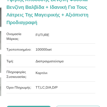
Βενζίνη Βαλβίδα + Ιδανική Για Τους
Λάτρεις Της Μαγειρικής + Αξιόπιστη
Προδιαγραφή
Ονομασία
FUTURE
Μάρκας:
Τροποποιημένο:
100000set
Τιμή:
Διαπραγματεύσιμα
Πληροφορίες
Καρτόνι
Συσκευασίας:
Όροι Πληρωμής:
ΤΤ,LC,D/A,D/P