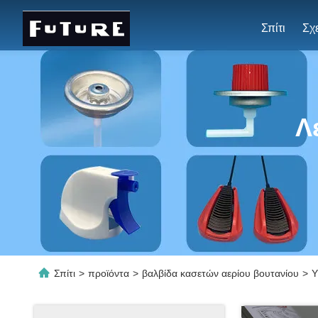
Σπίτι
Λ
Σπίτι
>
προϊόντα
>
βαλβίδα κασετών αερίου βουτανίου
>
Υ