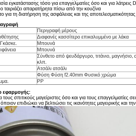
σία εγκατάστασης τόσο για επαγγελματίες όσο και για λάτρεις 
ο ταιριάζει απαρατήρητα πίσω από την κουζίνα
το για τη διατήρηση της ασφάλειας και της αποτελεσματικότητας
ιαγραφή
Περιγραφή μέρους
οθέτησης
Διαφανές κασσίτερο επικαλυμμένο με λάκα
 Γκάσκε.
Μπουνά
ιφάνεια
Μπουνά
Σύνθετο από ψευδάργυρο, τιτάνιο, μαγνήσιο, 
κλπ.
Ατσάλι ατσάλι
Φύση Φύση f2.40mm Φυσικό χρώμα
μμα.
PP
ιο εφαρμογής:
ια τους σπιτικούς μαγείριστες όσο και για τους επαγγελματίες σ
όποιον επιδιώκει να βελτιώσει τις ικανότητες μαγειρικής και τη