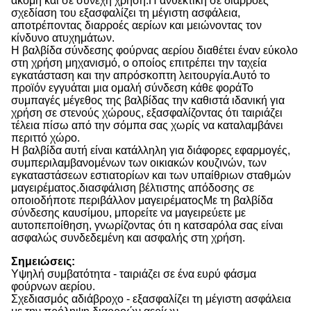
ακόμη και σε συνεχή χρήση.Η ανθεκτική σε διαρροές
σχεδίαση του εξασφαλίζει τη μέγιστη ασφάλεια,
αποτρέποντας διαρροές αερίων και μειώνοντας τον
κίνδυνο ατυχημάτων.
Η βαλβίδα σύνδεσης φούρνας αερίου διαθέτει έναν εύκολο
στη χρήση μηχανισμό, ο οποίος επιτρέπει την ταχεία
εγκατάσταση και την απρόσκοπτη λειτουργία.Αυτό το
προϊόν εγγυάται μια ομαλή σύνδεση κάθε φοράΤο
συμπαγές μέγεθος της βαλβίδας την καθιστά ιδανική για
χρήση σε στενούς χώρους, εξασφαλίζοντας ότι ταιριάζει
τέλεια πίσω από την σόμπα σας χωρίς να καταλαμβάνει
περιττό χώρο.
Η βαλβίδα αυτή είναι κατάλληλη για διάφορες εφαρμογές,
συμπεριλαμβανομένων των οικιακών κουζινών, των
εγκαταστάσεων εστιατορίων και των υπαίθριων σταθμών
μαγειρέματος.διασφάλιση βέλτιστης απόδοσης σε
οποιοδήποτε περιβάλλον μαγειρέματοςΜε τη βαλβίδα
σύνδεσης καυσίμου, μπορείτε να μαγειρεύετε με
αυτοπεποίθηση, γνωρίζοντας ότι η κατσαρόλα σας είναι
ασφαλώς συνδεδεμένη και ασφαλής στη χρήση.
Σημειώσεις:
Υψηλή συμβατότητα - ταιριάζει σε ένα ευρύ φάσμα
φούρνων αερίου.
Σχεδιασμός αδιάβροχο - εξασφαλίζει τη μέγιστη ασφάλεια