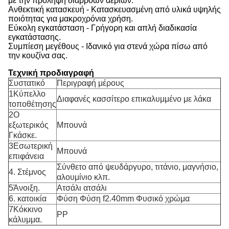
με την πρόληψη διαρροών αερίων.
Ανθεκτική κατασκευή - Κατασκευασμένη από υλικά υψηλής
ποιότητας για μακροχρόνια χρήση.
Εύκολη εγκατάσταση - Γρήγορη και απλή διαδικασία
εγκατάστασης.
Συμπίεση μεγέθους - Ιδανικό για στενά χώρα πίσω από
την κουζίνα σας.
Τεχνική προδιαγραφή
Συστατικό
Περιγραφή μέρους
1Κύπελλο
Διαφανές κασσίτερο επικαλυμμένο με λάκα
τοποθέτησης
2Ο
εξωτερικός
Μπουνά
Γκάσκε.
3Εσωτερική
Μπουνά
επιφάνεια
Σύνθετο από ψευδάργυρο, τιτάνιο, μαγνήσιο,
4. Στέμνος
αλουμίνιο κλπ.
5Άνοιξη.
Ατσάλι ατσάλι
6. κατοικία
Φύση Φύση f2.40mm Φυσικό χρώμα
7Κόκκινο
PP
κάλυμμα.